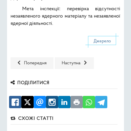
Мета інспекції: перевірка відсутності
незаявленого ядерного матеріалу та незаявленої
ядерної діяльності.
Джерело
Попередня стаття: Нова система класифікації радіоакти
Наступна стаття: На Централізов
Попередня
Наступна
ПОДІЛИТИСЯ
СХОЖІ СТАТТІ