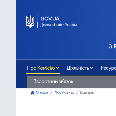
GOV.UA
Державні сайти України
з 
Про Комісію
Діяльність
Ресур
Зворотний зв’язок
Головна
Про Комісію
Контакти