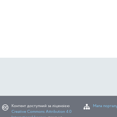
ат
Контент доступний за ліцензією
Мапа портал
Creative Commons Attribution 4.0