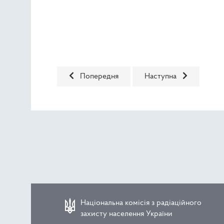
Попередня стаття: Склад I скликання
Наступна стаття: Апар
Попередня
Наступна
Національна комісія з радіаційного
захисту населення України