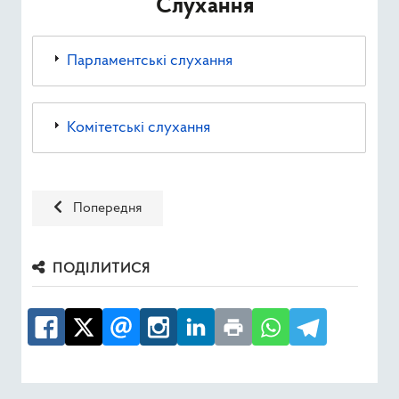
Слухання
Ресурси
Парламентські слухання
Публічна інформація
Type 2 or mor
Пошук
Комітетські слухання
Попередня стаття: Глосарій
Попередня
ПОДІЛИТИСЯ