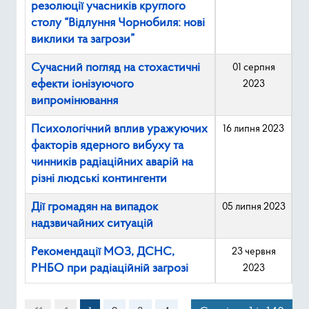
резолюції учасників круглого
столу “Відлуння Чорнобиля: нові
виклики та загрози”
Сучасний погляд на стохастичні
01 серпня
ефекти іонізуючого
2023
випромінювання
Психологічний вплив уражуючих
16 липня 2023
факторів ядерного вибуху та
чинників радіаційних аварій на
різні людські контингенти
Дії громадян на випадок
05 липня 2023
надзвичайних ситуацій
Рекомендації МОЗ, ДСНС,
23 червня
РНБО при радіаційній загрозі
2023
Зміст статті