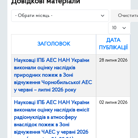
Довідкові матеріали
Ресурси
- Обрати місяць -
Очистит
Публічна інформація
Показувати
Type 2 or mor
ДАТА
Пошук
ЗАГОЛОВОК
ПУБЛІКАЦІЇ
Науковці ІПБ АЕС НАН України
28 липня 2026
виконали оцінку наслідків
природних пожеж в Зоні
відчуження Чорнобильської АЕС
у червні – липні 2026 року
Науковці ІПБ АЕС НАН України
02 липня 2026
виконали оцінку наслідків емісії
радіонуклідів в атмосферу
внаслідок пожеж в Зоні
відчуження ЧАЕС у червні 2026