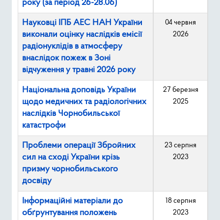
року (за період 26-28.06)
Науковці ІПБ АЕС НАН України
04 червня
виконали оцінку наслідків емісії
2026
радіонуклідів в атмосферу
внаслідок пожеж в Зоні
відчуження у травні 2026 року
Національна доповідь України
27 березня
щодо медичних та радіологічних
2025
наслідків Чорнобильської
катастрофи
Проблеми операції Збройних
23 серпня
сил на сході України крізь
2023
призму чорнобильського
досвіду
Інформаційні матеріали до
18 серпня
обґрунтування положень
2023