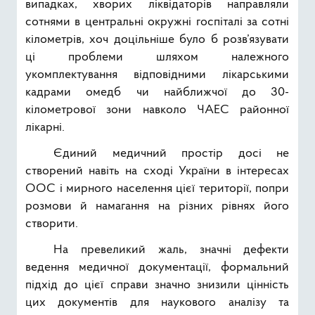
випадках, хворих ліквідаторів направляли
сотнями в центральні окружні госпіталі за сотні
кілометрів, хоч доцільніше було б розв’язувати
ці проблеми шляхом належного
укомплектування відповідними лікарськими
кадрами омедб чи найближчої до 30-
кілометрової зони навколо ЧАЕС районної
лікарні.
Єдиний медичний простір досі не
створений навіть на сході України в інтересах
ООС і мирного населення цієї території, попри
розмови й намагання на різних рівнях його
створити.
На превеликий жаль, значні дефекти
ведення медичної документації, формальний
підхід до цієї справи значно знизили цінність
цих документів для наукового аналізу та