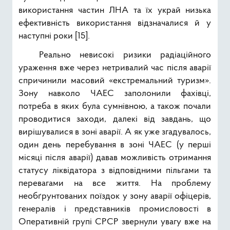
використання частин ЛНА та їх украй низька
ефективність використання відзначалися й у
наступні роки [15].
Реально невисокі ризики радіаційного
ураження вже через нетривалий час після аварії
спричинили масовий «екстремальний туризм».
Зону навколо ЧАЕС заполонили фахівці,
потреба в яких була сумнівною, а також почали
проводитися заходи, далекі від завдань, що
вирішувалися в зоні аварії. А як уже згадувалось,
один день перебування в зоні ЧАЕС (у перші
місяці після аварії) давав можливість отримання
статусу ліквідатора з відповідними пільгами та
перевагами на все життя. На проблему
необґрунтованих поїздок у зону аварії офіцерів,
генералів і представників промисловості в
Оперативній групі СРСР звернули увагу вже на