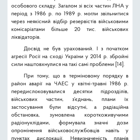
особового складу. Загалом зі всіх частин ЛНА у
період з 1986 р. по 1989 р. могли звільнитися
через неякісний відбір резервістів військовими
комісаріатами більше 20 тис. військових
ліквідаторів.
Досвід не був урахований. І з початком
агресії Росії на сході України у 2014 р. збройні
сили наштовхнулися на такі самі проблеми [14].
При тому, що в терміновому порядку в
район аварії на ЧАЕС у квітні-травні 1986 р.
передислоковувалися десятки підрозділів,
військових частин, з’єднань, плани їх
застосування були відсутні, а радіаційна
обстановка, зумовлена короткоживучими
радіонуклідами, формувала значні дози
опромінення військовослужбовців навіть у
пунктах дислокації. Невизначеність планів