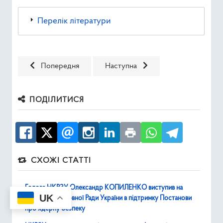
Перелік літератури
Попередня стаття: Національна доповідь України щодо 
Наступна стаття: Інформаційні ма
Попередня
Наступна
ПОДІЛИТИСЯ
СХОЖІ СТАТТІ
Голова НКРЗУ Олександр КОПИЛЕНКО виступив на
UK
засіданні Верховної Ради України в підтримку Постанови
про ядерну безпеку