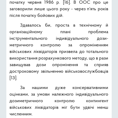
початку червня 1986 р. [16]. В ООС про це
заговорили лише цього року - через п’ять років
після початку бойових дій.
Здавалось би, проста в технічному й
організаційному плані проблема
інструментального індивідуального дози-
метричного контролю за опроміненням
військових ліквідаторів призвела до тотального
використання розрахункового методу, що в рази
завищував дози опромінення та сприяв
достроковому звільненню військовослужбовців
[13].
За нашими дуже консервативними
оцінками, за умови належного індивідуального
дозиметричного контролю контингент
військових ліквідаторів міг бути удвічі менш
численним.