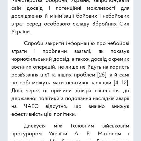
Міністерства оборони України, запропонувати
свій досвід і потенційні можливості для
дослідження й мінімізації бойових і небойових
втрат серед особового складу Збройних Сил
України.
Спроби закрити інформацію про небойові
втрати і проблеми взагалі, як показує
чорнобильський досвід, а також досвід окремих
воєнних операцій, не лише не йдуть на користь
розв’язання цієї та інших проблем [26], а й самі
по собі можуть мати негативні наслідки [4, 12].
Досі через ці причини довіра населення до
державної політики з подолання наслідків аварії
на ЧАЕС відсутня, що значно знижує
ефективність цієї політики.
Дискусія між Головним військовим
прокурором України А. В. Матіосом і