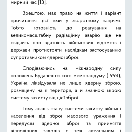
мирний час [13].
Зрештою, має право на життя і варіант
прочитання цієї тези у зворотному напрямі.
Тобто готовність до реагування на
великомасштабну радіаційну аварію ще не
свідчить про здатність військових відомств і
держави протистояти наслідкам застосуванню
супротивником ядерної зброї.
Сподіваючись на міжнародну силу
положень Будапештського меморандуму (1994),
Україна ліквідувала не лише ядерну зброю,
розміщену на її території, а й значною мірою
систему захисту від цієї зброї.
Тому аналіз стану системи захисту військ і
населення від зброї масового ураження і
передусім ядерної зброї та прийняття
відповідних заходів є теж актуальним і