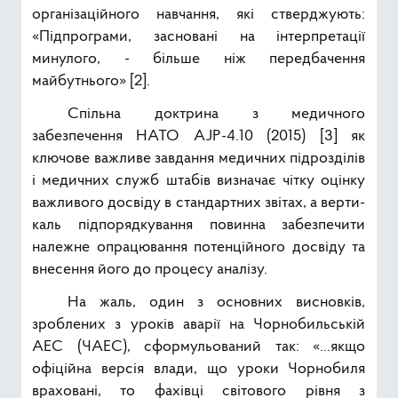
організаційного навчання, які стверджують:
«Підпрограми, засновані на інтерпретації
минулого, - більше ніж передбачення
майбутнього» [2].
Спільна доктрина з медичного
забезпечення НАТО AJP-4.10 (2015) [3] як
ключове важливе завдання медич­них підрозділів
і медичних служб штабів визначає чітку оцінку
важливого досвіду в стандартних звітах, а верти­
каль підпорядкування повинна забезпечити
належне опрацювання потенційного досвіду та
внесення його до процесу аналізу.
На жаль, один з основних висновків,
зроблених з уроків аварії на Чорнобильській
АЕС (ЧАЕС), сформульований так: «...якщо
офіційна версія влади, що уроки Чорнобиля
враховані, то фахівці світового рівня з