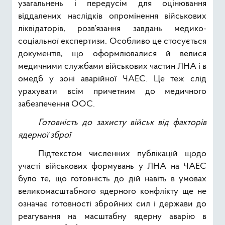
узагальнень і передусім для оцінювання
віддалених наслідків опромінення військових
ліквідаторів, розв’язання завдань медико-
соціальної експертизи. Особливо це стосується
документів, що оформлювалися й велися
медичними службами військових частин ЛНА і в
омедб у зоні аварійної ЧАЕС. Це теж слід
урахувати всім причетним до медичного
забезпечення ООС.
Готовність до захисту військ від факторів
ядерної зброї
Підтекстом численних публікацій щодо
участі військових формувань у ЛНА на ЧАЕС
було те, що готовність до дій навіть в умовах
великомасштабного ядерного конфлікту ще не
означає готовності збройних сил і держави до
реагування на масштабну ядерну аварію в