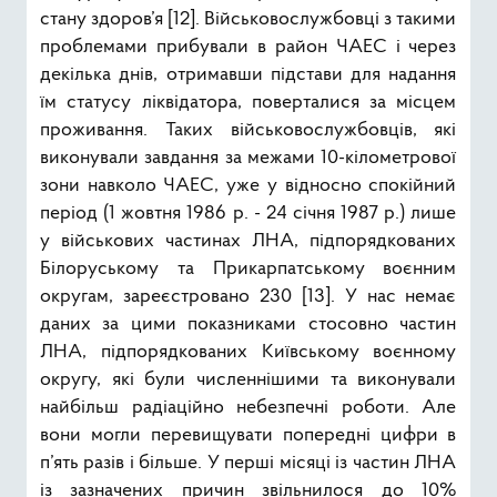
стану здоров’я [12]. Військовослужбовці з такими
проблемами прибували в район ЧАЕС і через
декілька днів, отримавши підстави для надання
їм статусу ліквідатора, поверталися за місцем
проживання. Таких військовослужбовців, які
виконували завдання за межами 10-кілометрової
зони навколо ЧАЕС, уже у відносно спокійний
період (1 жовтня 1986 р. - 24 січня 1987 р.) лише
у військових частинах ЛНА, підпорядкованих
Білоруському та Прикарпатському воєнним
округам, зареєстровано 230 [13]. У нас немає
даних за цими показниками стосовно частин
ЛНА, підпорядкованих Київському воєнному
округу, які були численнішими та виконували
найбільш радіаційно небезпечні роботи. Але
вони могли перевищувати попередні цифри в
п’ять разів і більше. У перші місяці із частин ЛНА
із зазначених причин звільнилося до 10%