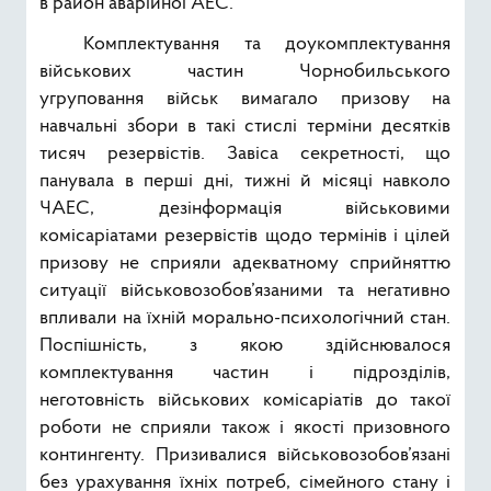
в район аварійної АЕС.
Комплектування та доукомплектування
військових частин Чорнобильського
угруповання військ вимагало призову на
навчальні збори в такі стислі терміни десятків
тисяч резервістів. Завіса секретності, що
панувала в перші дні, тижні й місяці навколо
ЧАЕС, дезінформація військовими
комісаріатами резервістів щодо термінів і цілей
призову не сприяли адекватному сприйняттю
ситуації військовозобов’язаними та негативно
впливали на їхній морально-психологічний стан.
Поспішність, з якою здійснювалося
комплектування частин і підрозділів,
неготовність військових комісаріатів до такої
роботи не сприяли також і якості призовного
контингенту. Призивалися військовозобов’язані
без урахування їхніх потреб, сімейного стану і