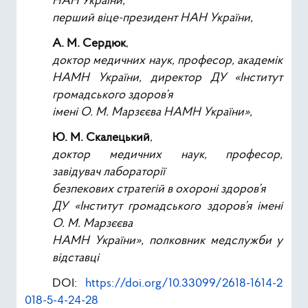
НАН України,
перший віце-президент НАН України,
А. М. Сердюк
,
доктор медичних наук, професор, академік
НАМН України, директор ДУ «Інститут
громадського здоров’я
імені О. М. Марзєєва НАМН України»,
Ю. М. Скалецький
,
доктор медичних наук, професор,
завідувач лабораторії
безпекових стратегій в охороні здоров’я
ДУ «Інститут громадського здоров’я імені
О. М. Марзєєва
НАМН України», полковник медслужби у
відставці
DOI:
https://doi.org/10.33099/2618-1614-2
018-5-4-24-28