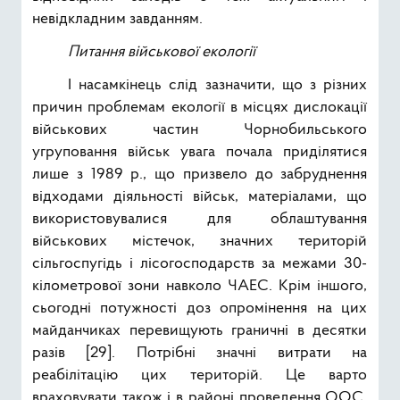
невідкладним завданням.
Питання військової екології
І насамкінець слід зазначити, що з різних
причин проблемам екології в місцях дислокації
військових частин Чорнобильського
угруповання військ увага почала приділятися
лише з 1989 р., що призвело до забруднення
відходами діяльності військ, матеріалами, що
використовувалися для облаштування
військових містечок, значних територій
сільгоспугідь і лісогосподарств за межами 30-
кілометрової зони навколо ЧАЕС. Крім іншого,
сьогодні потужності доз опромінення на цих
майданчиках перевищують граничні в десятки
разів [29]. Потрібні значні витрати на
реабілітацію цих територій. Це варто
враховувати також і в районі проведення ООС,