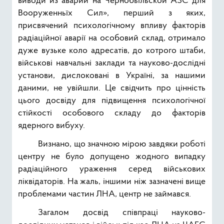
виводи из аварии на Чернобьільской АЗС для
Вооруженньїх Сил», перший з яких,
присвячений психологічному впливу факторів
радіаційної аварії на особовий склад, отримало
дуже вузьке коло адресатів, до котрого штаби,
військові навчальні заклади та науково-дослідні
установи, дислоковані в Україні, за нашими
даними, не увійшли. Це свідчить про цінність
цього досвіду для підвищення психологічної
стійкості особового складу до факторів
ядерного вибуху.
Визнано, що значною мірою завдяки роботі
центру не було допущено жодного випадку
радіаційного ураження серед військових
ліквідаторів. На жаль, іншими ніж зазначені вище
проблемами частин ЛНА, центр не займався.
Загалом досвід співпраці науково-