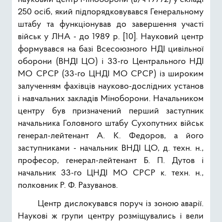
250 осіб, який підпорядковувався Генеральному
штабу та функціонував до завершення участі
військ у ЛНА - до 1989 р. [10]. Науковий центр
формувався на базі Всесоюзного НДІ цивільної
оборони (ВНДІ ЦО) і 33-го Центрального НДІ
МО СРСР (33-го ЦНДІ МО СРСР) із широким
залученням фахівців науково-дослідних установ
і навчальних закладів Міноборони. Начальником
центру був призначений перший заступник
начальника Головного штабу Сухопутних військ
генерал-лейтенант А. К. Федоров, а його
заступниками - начальник ВНДІ ЦО, д. техн. н.,
професор, генерал-лейтенант Б. П. Дутов і
начальник 33-го ЦНДІ МО СРСР к. техн. н.,
полковник Р. Ф. Разуванов.
Центр дислокувався поруч із зоною аварії.
Наукові ж групи центру розміщувались і вели