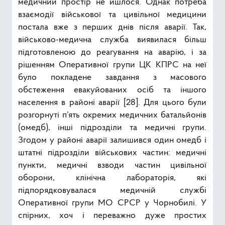
медичний простір не йшлося. Однак потреба
взаємодії військової та цивільної медицини
постала вже з перших днів після аварії. Так,
військово-медична служба виявилася більш
підготовленою до реагування на аварію, і за
рішенням Оперативної групи ЦК КПРС на неї
було покладене завдання з масового
обстеження евакуйованих осіб та іншого
населення в районі аварії [28]. Для цього були
розгорнуті п’ять окремих медичних батальйонів
(омедб), інші підрозділи та медичні групи.
Згодом у районі аварії залишився один омедб і
штатні підрозділи військових частин: медичні
пункти, медичні взводи частин цивільної
оборони, клінічна лабораторія, які
підпорядковувалася медичній службі
Оперативної групи МО СРСР у Чорнобилі. У
спірних, хоч і переважно дуже простих