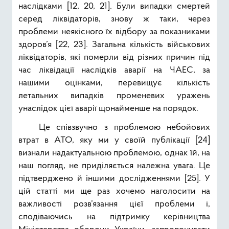
наслідками [12, 20, 21]. Були випадки смертей
серед ліквідаторів, знову ж таки, через
проблеми неякісного їх відбору за показниками
здоров’я [22, 23]. Загальна кількість військових
ліквідаторів, які померли від різних причин під
час ліквідації наслідків аварії на ЧАЕС, за
нашими оцінками, перевищує кількість
летальних випадків променевих уражень
унаслідок цієї аварії щонайменше на порядок.
Це співзвучно з проблемою небойових
втрат в АТО, яку ми у своїй публікації [24]
визнали надактуальною проблемою, однак їй, на
наш погляд, не приділяється належна увага. Це
підтверджено й іншими дослідженнями [25]. У
цій статті ми ще раз хочемо наголосити на
важливості розв’язання цієї проблеми і,
сподіваючись на підтримку керівництва