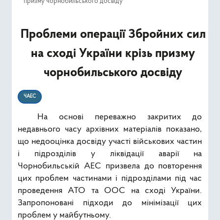
призму чорнобильського досвіду
Ресурси
Проблеми операції Збройних сил
Публічна інформація
на сході України крізь призму
Type 2 or mor
Пошук
чорнобильського досвіду
ЧАЕС
На основі переважно закритих до
недавнього часу архівних матеріалів показано,
що недооцінка досвіду участі військових частин
і підрозділів у ліквідації аварії на
Чорнобильській АЕС призвела до повторення
цих проблем частинами і підрозділами під час
проведення АТО та ООС на сході України.
Запропоновані підходи до мінімізації цих
проблем у майбутньому.