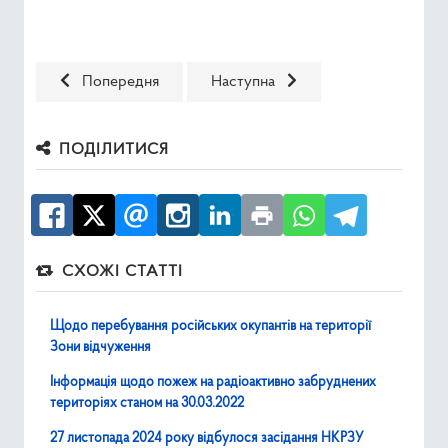
Попередня стаття: Інформація щодо пожеж на радіоакт
Наступна стаття: Радіаційна обста
Попередня
Наступна
ПОДІЛИТИСЯ
СХОЖІ СТАТТІ
Щодо перебування російських окупантів на території
Зони відчуження
Інформація щодо пожеж на радіоактивно забруднених
територіях станом на 30.03.2022
27 листопада 2024 року відбулося засідання НКРЗУ