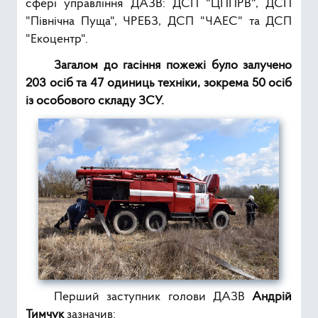
сфері управління ДАЗВ: ДСП "ЦППРВ", ДСП
"Північна Пуща", ЧРЕБЗ, ДСП "ЧАЕС" та ДСП
"Екоцентр".
Загалом до гасіння пожежі було залучено
203 осіб та 47 одиниць техніки, зокрема 50 осіб
із особового складу ЗСУ.
Перший заступник голови ДАЗВ
Андрій
Тимчук
зазначив: