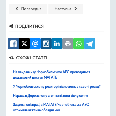
Попередня стаття: У Чорнобильській зоні спостерігаєть
Наступна стаття: МАГАТЕ зафіксу
Попередня
Наступна
ПОДІЛИТИСЯ
СХОЖІ СТАТТІ
На майданчику Чорнобильської АЕС проводиться
додатковий доступ МАГАТЕ
У Чорнобильському реакторі відновились ядерні реакції
Нарада в Державному агентстві зони відчуження
Завдяки співпраці з МАГАТЕ Чорнобильська АЕС
отримала важливе обладнання