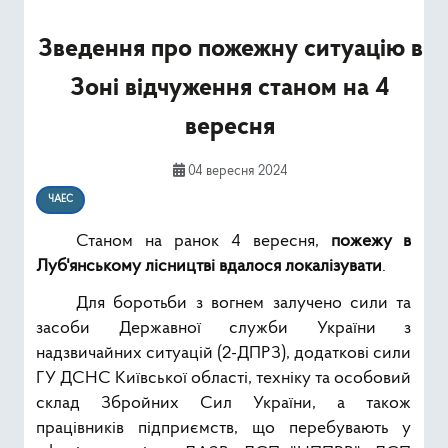
Ресурси
Зведення про пожежну ситуацію в
Публічна інформація
Зоні відчуження станом на 4
Type 2 or mor
вересня
Пошук
04 вересня 2024
ЧАЕС
Станом на ранок 4 вересня,
пожежу в
Луб'янському лісництві вдалося локалізувати
.
Для боротьби з вогнем залучено сили та
засоби Державної служби України з
надзвичайних ситуацій (2-ДПРЗ), додаткові сили
ГУ ДСНС Київської області, техніку та особовий
склад Збройних Сил України, а також
працівників підприємств, що перебувають у