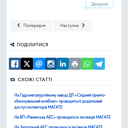
Джерело
Попередня стаття: ЧАЕС співпрацюватиме з Корейським 
Наступна стаття: У зоні відчуже
Попередня
Наступна
ПОДІЛИТИСЯ
СХОЖІ СТАТТІ
На Гідрометалургійному заводі ДП «Східний гірничо-
збагачувальний комбінат» проводиться додатковий
доступ інспекторів МАГАТЕ
На ВП «Рівненська АЕС» проводиться інспекція МАГАТЕ
На Запорізькій АЕС проводиться інспекція МАГАТЕ