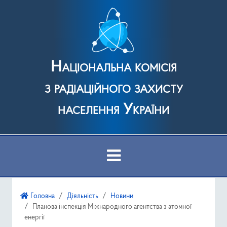
Національна комісія
з радіаційного захисту
населення України
Про Комісію
Головна
Діяльність
Новини
Планова інспекція Міжнародного агентства з атомної
Діяльність
енергії