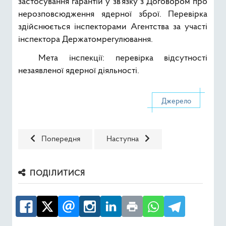
застосування гарантій у зв’язку з Договором про
нерозповсюдження ядерної зброї. Перевірка
здійснюється інспекторами Агентства за участі
інспектора Держатомрегулювання.
Мета інспекції: перевірка відсутності
незаявленої ядерної діяльності.
Джерело
Попередня стаття: Від відчуження до відродження: Які
Наступна стаття: У ДУ «Інститут
Попередня
Наступна
ПОДІЛИТИСЯ