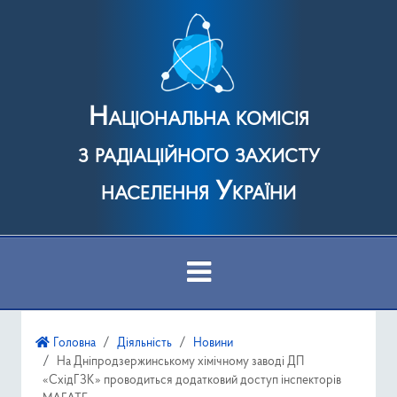
Національна комісія
з радіаційного захисту
населення України
Про Комісію
Головна
Діяльність
Новини
На Дніпродзержинському хімічному заводі ДП
Діяльність
«СхідГЗК» проводиться додатковий доступ інспекторів