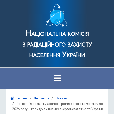
Національна комісія
з радіаційного захисту
населення України
Про Комісію
Головна
Діяльність
Новини
Концепція розвитку атомно-промислового комплексу до
Діяльність
2026 року – крок до зміцнення енергонезалежності України