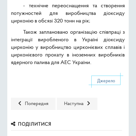
- технічне переоснащення та створення
потужностей для виробництва діоксиду
цирконію в обсязі 320 тонн на рік;
Також заплановано організацію співпраці з
інтеграції виробленого в Україні діоксиду
цирконію у виробництво цирконієвих сплавів і
цирконієвого прокату в іноземних виробників
ядерного палива для АЕС України.
Джерело
Попередня стаття: Запорізька АЕС встановлює нове до
Наступна стаття: Спільне загаль
Попередня
Наступна
ПОДІЛИТИСЯ