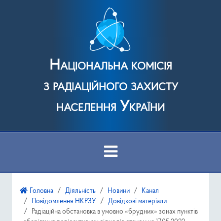
Національна комісія
з радіаційного захисту
населення України
Про Комісію
Головна
Діяльність
Новини
Канал
Повідомлення НКРЗУ
Довідкові матеріали
Діяльність
Радіаційна обстановка в умовно «брудних» зонах пунктів