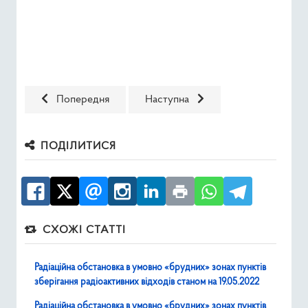
Попередня стаття: Радіаційна обстановка в умовно «бруд
Наступна стаття: Радіаційна обста
Попередня
Наступна
ПОДІЛИТИСЯ
СХОЖІ СТАТТІ
Радіаційна обстановка в умовно «брудних» зонах пунктів
зберігання радіоактивних відходів станом на 19.05.2022
Радіаційна обстановка в умовно «брудних» зонах пунктів