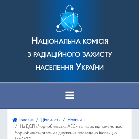
Національна комісія
з радіаційного захисту
населення України
Про Комісію
Головна
Діяльність
Новини
На ДCП «Чорнобильська АЕС» та інших підприємствах
Діяльність
Чорнобильської зони відчуження проведено інспекцію