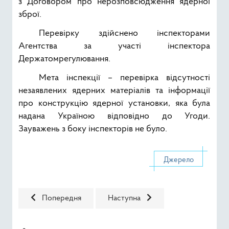
з Договором про нерозповсюдження ядерної
зброї.
Перевірку здійснено інспекторами
Агентства за участі інспектора
Держатомрегулювання.
Мета інспекції – перевірка відсутності
незаявлених ядерних матеріалів та інформації
про конструкцію ядерної установки, яка була
надана Україною відповідно до Угоди.
Зауважень з боку інспекторів не було.
Джерело
Попередня стаття: Застосування ЗРДЕС в системі елек
Наступна стаття: В Інституті яд
Попередня
Наступна