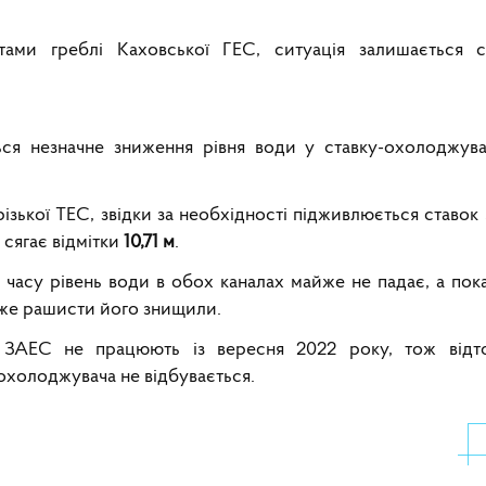
ами греблі Каховської ГЕС, ситуація залишається с
ся незначне зниження рівня води у ставку-охолоджувач
різької ТЕС, звідки за необхідності підживлюється ставо
 сягає відмітки
10,71 м
.
часу рівень води в обох каналах майже не падає, а пок
дже рашисти його знищили.
 ЗАЕС не працюють із вересня 2022 року, тож відто
охолоджувача не відбувається.