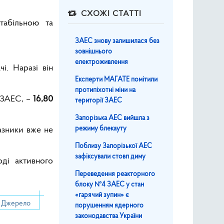
СХОЖІ СТАТТІ
табільною та
ЗАЕС знову залишилася без
зовнішнього
електроживлення
і. Наразі він
Експерти МАГАТЕ помітили
протипіхотні міни на
к ЗАЕС, –
16,80
території ЗАЕС
Запорізька АЕС вийшла з
режиму блекауту
азники вже не
Поблизу Запорізької АЕС
зафіксували стовп диму
ді активного
Переведення реакторного
блоку №4 ЗАЕС у стан
«гарячий зупин» є
Джерело
порушенням ядерного
законодавства України