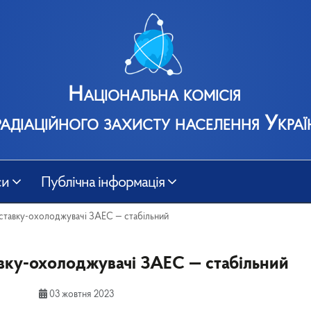
Національна комісія
радіаційного захисту населення Украї
си
Публічна інформація
у ставку-охолоджувачі ЗАЕС — стабільний
авку-охолоджувачі ЗАЕС — стабільний
03 жовтня 2023