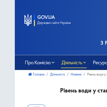
GOV.UA
Державні сайти України
з 
Про Комісію
Діяльність
Ресур
Головна
Діяльність
Новини
Рівень води 
Рівень води у ст