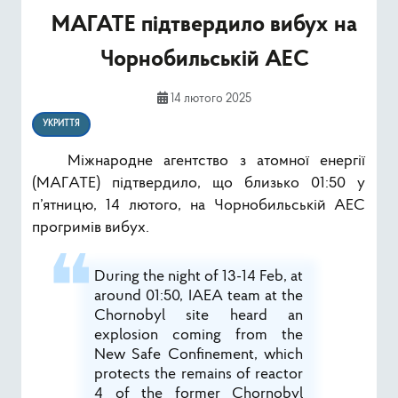
Ресурси
МАГАТЕ підтвердило вибух на
Чорнобильській АЕС
Публічна інформація
14 лютого 2025
Type 2 or mor
Пошук
УКРИТТЯ
Міжнародне агентство з атомної енергії
(МАГАТЕ) підтвердило, що близько 01:50 у
п’ятницю, 14 лютого, на Чорнобильській АЕС
прогримів вибух.
During the night of 13-14 Feb, at
around 01:50, IAEA team at the
Chornobyl site heard an
explosion coming from the
New Safe Confinement, which
protects the remains of reactor
4 of the former Chornobyl