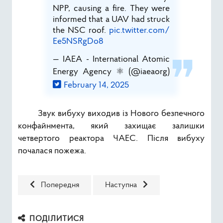
NPP, causing a fire. They were
informed that a UAV had struck
the NSC roof.
pic.twitter.com/
Ee5NSRgDo8
— IAEA - International Atomic
Energy Agency ⚛️ (@iaeaorg)
February 14, 2025
Звук вибуху виходив із Нового безпечного
конфайнмента, який захищає залишки
четвертого реактора ЧАЕС. Після вибуху
почалася пожежа.
Попередня стаття: Володимир Зеленський: Росія – це т
Наступна стаття: Глава МАГАТЕ по
Попередня
Наступна
ПОДІЛИТИСЯ