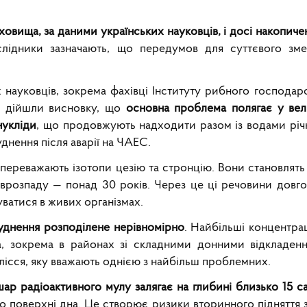
овища, за даними українських науковців, і досі накопиче
ідники зазначають, що передумов для суттєвого зме
х науковців, зокрема фахівці Інституту рибного господа
і дійшли висновку, що
основна проблема полягає у вели
нукліди
, що продовжують надходити разом із водами річ
уднення після аварії на ЧАЕС.
переважають ізотопи цезію та стронцію. Вони становлять 
іврозпаду — понад 30 років. Через це ці речовини довг
ватися в живих організмах.
уднення розподілене нерівномірно
. Найбільші концентрац
, зокрема в районах зі складними донними відкладен
лісся, яку вважають однією з найбільш проблемних.
ар радіоактивного мулу залягає на глибині близько 15 са
о поверхні дна. Це створює ризики вторинного підняття 