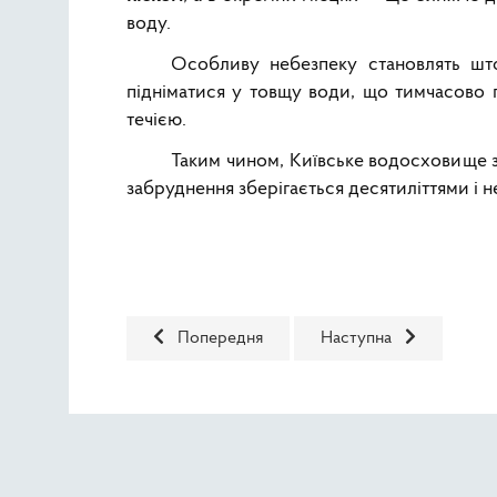
воду.
Особливу небезпеку становлять шт
підніматися у товщу води, що тимчасово 
течією.
Таким чином, Київське водосховище з
забруднення зберігається десятиліттями і
Попередня стаття: «СхідГЗК» готують до ін
Наступна стаття: Голо
Попередня
Наступна