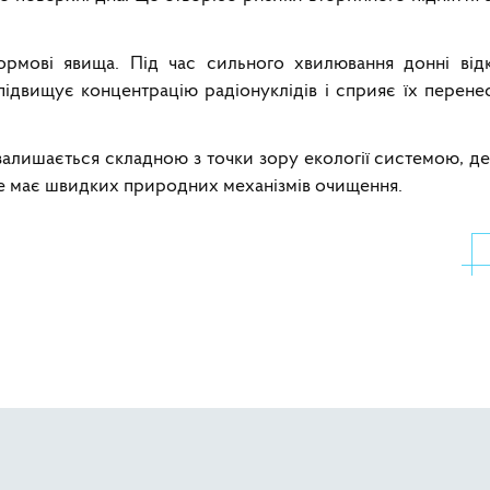
ормові явища. Під час сильного хвилювання донні від
підвищує концентрацію радіонуклідів і сприяє їх перене
алишається складною з точки зору екології системою, де
 не має швидких природних механізмів очищення.
теграції у вертикальний атомний холдинг
ва Державної інспекції ядерного регулювання України (ДІЯР) Ол