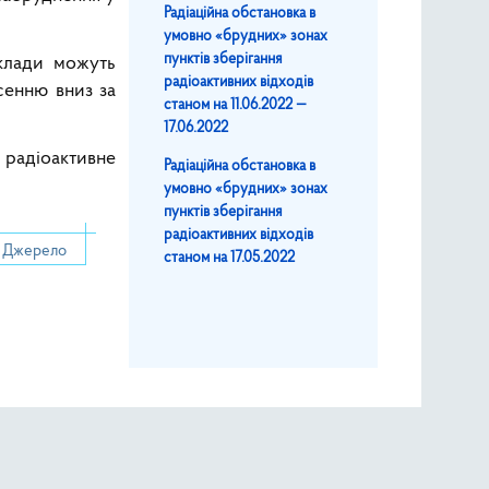
Радіаційна обстановка в
умовно «брудних» зонах
пунктів зберігання
клади можуть
радіоактивних відходів
сенню вниз за
станом на 11.06.2022 —
17.06.2022
 радіоактивне
Радіаційна обстановка в
умовно «брудних» зонах
пунктів зберігання
радіоактивних відходів
Джерело
станом на 17.05.2022
ег Коріков про удар російського безпілотника по ЦСВЯП