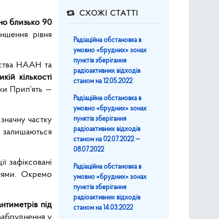
СХОЖІ СТАТТІ
но близько 90
ншення рівня
Радіаційна обстановка в
умовно «брудних» зонах
пунктів зберігання
рства НААН та
радіоактивних відходів
кій кількості
станом на 12.05.2022
ки Прип’ять —
Радіаційна обстановка в
умовно «брудних» зонах
значну частку
пунктів зберігання
радіоактивних відходів
о залишаються
станом на 02.07.2022 —
08.07.2022
ії зафіксовані
Радіаційна обстановка в
нями. Окремо
умовно «брудних» зонах
пунктів зберігання
радіоактивних відходів
нтиметрів під
станом на 14.03.2022
забруднення у