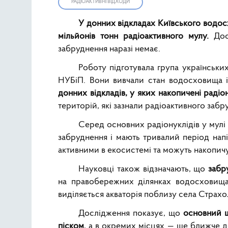
РАДІОАКТИВНІ ВІДХОДИ
У донних відкладах Київського водосх
мільйонів тонн радіоактивного мулу.
Досл
забруднення наразі немає.
Роботу підготувала група українськи
НУБіП. Вони вивчали стан водосховища 
донних відкладів, у яких накопичені радіо
територій, які зазнали радіоактивного забр
Серед основних радіонуклідів у мулі 
забруднення і мають тривалий період нап
активними в екосистемі та можуть накопичу
Науковці також відзначають, що
забр
на правобережних ділянках водосховища
виділяється акваторія поблизу села Страхо
Дослідження показує, що
основний ш
піском
, а в окремих місцях — ще ближче д