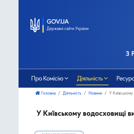
GOV.UA
Державні сайти України
з 
Про Комісію
Діяльність
Ресур
Головна
Діяльність
Новини
У Київському
У Київському водосховищі в