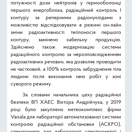
потужності дози нейтронів у гермооболонці
першого енергоблока, радіаційний контроль І
контуру за реперними радіонуклідами з
можливістю відслідковувати в режимі он-лайн
зміни радіоактивності теплоносія першого
контуру, замінено кабельну продукцію.
Здійснено також модернізацію системи
радіаційного контролю за нерозповсюдженням
радіоактивних речовин, яка дозволяє проводити
не частковий, а 100% контроль забруднення тіла
людини після виконання нею робіт у зоні
суворого режиму.
За словами начальника цеху радіаційної
безпеки ВП ХАЕС Віктора Андрійчука, у 2019
році було закуплено метеокомплекс фірми
Vaisala для лабораторії автоматизованої системи
контролю радіаційної обстановки (АСКРО),
спектрометр для лабораторії спектрометрії і