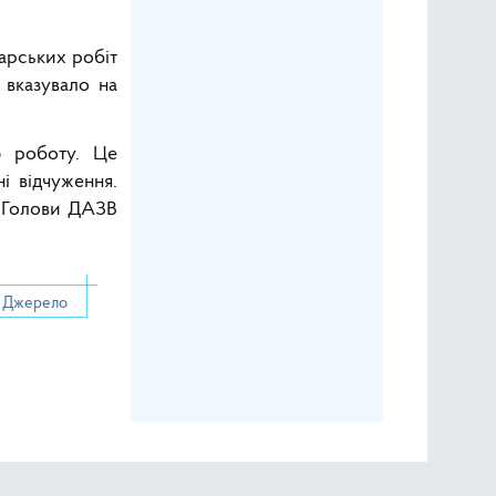
дарських робіт
 вказувало на
ю роботу. Це
і відчуження.
. Голови ДАЗВ
Джерело
удненими територіями