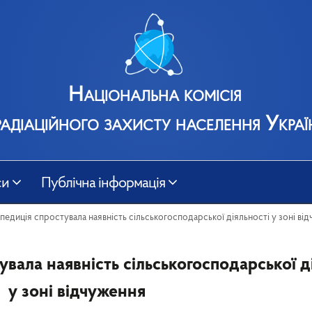
Національна комісія
радіаційного захисту населення Украї
си
Публічна інформація
едиція спростувала наявність сільськогосподарської діяльності у зоні ві
вала наявність сільськогосподарської д
у зоні відчуження