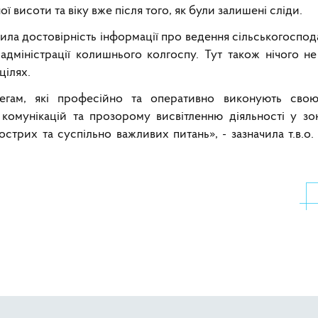
ї висоти та віку вже після того, як були залишені сліди.
рила достовірність інформації про ведення сільськогоспо
адміністрації колишнього колгоспу. Тут також нічого не
цілях.
легам, які професійно та оперативно виконують сво
омунікацій та прозорому висвітленню діяльності у зон
стрих та суспільно важливих питань», - зазначила т.в.о
ійну речовину: на Донеччині енергетику оголосили підозру
ія зацікавлена у вивченні досвіду України щодо управління забр