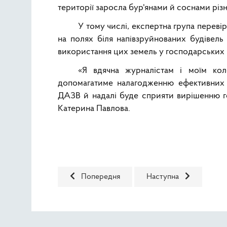
території заросла бур'янами й соснами різно
У тому числі, експертна група переві
на полях біля напівзруйнованих будівель 
використання цих земель у господарських 
«Я вдячна журналістам і моїм ко
допомагатиме налагодженню ефективних к
ДАЗВ й надалі буде сприяти вирішенню го
Катерина Павлова.
Попередня стаття: Не повідомив про радіац
Наступна стаття: Япон
Попередня
Наступна