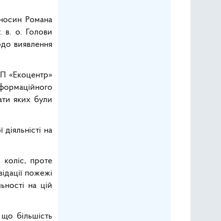
дносин Романа
 в. о. Голови
одо виявлення
СП «Екоцентр»
нформаційного
нати яких були
 діяльністі на
 коліс, проте
відації пожежі
ьності на цій
 що більшість