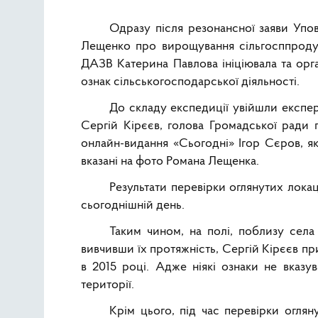
Одразу після резонансної заяви Упо
Лещенко про вирощування сільгосппродукці
ДАЗВ Катерина Павлова ініціювала та орг
ознак сільськогосподарської діяльності.
До складу експедиції увійшли експер
Сергій Кірєєв, голова Громадської рад
онлайн-видання «Сьогодні» Ігор Сєров, як
вказані на фото Романа Лещенка.
Результати перевірки оглянутих локац
сьогоднішній день.
Таким чином, на полі, поблизу села
вивчивши їх протяжність, Сергій Кірєєв прип
в 2015 році. Адже ніякі ознаки не вказу
території.
Крім цього, під час перевірки огля