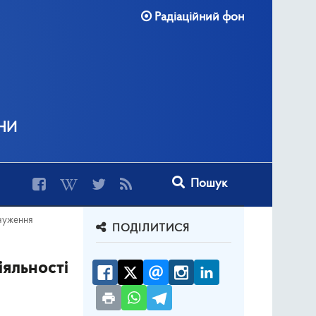
Радіаційний фон
ни
Type 2 or more characters for r
Пошук
дчуження
ПОДІЛИТИСЯ
іяльності