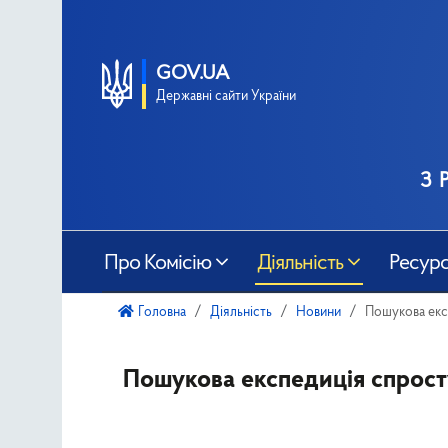
GOV.UA
Державні сайти України
з 
Про Комісію
Діяльність
Ресур
Головна
Діяльність
Новини
Пошукова експ
Пошукова експедиція спросту