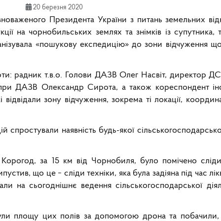
20 березня 2020
вноваженого Президента України з питань земельних ві
ї на чорнобильських землях та знімків із супутника, т.
анізувала «пошукову експедицію» до зони відчуження щ
ти: радник т.в.о. Голови ДАЗВ Олег Насвіт, директор Д
и при ДАЗВ Олександр Сирота, а також кореспондент і
і відвідали зону відчуження, зокрема ті локації, коорди
ій спростували наявність будь-якої сільськогосподарської
 Корогод, за 15 км від Чорнобиля, було помічено сліди
устив, що це − сліди техніки, яка була задіяна під час лік
вали на сьогоднішнє ведення сільськогосподарської діял
нули площу цих полів за допомогою дрона та побачили,