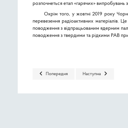
розпочнеться етап «гарячих» випробувань 
Окрім того, у жовтні 2019 року Чор
перевезення радіоактивних матеріалів. Це
поводження з відпрацьованим ядерним пали
поводження з твердими та рідкими РАВ пр
Попередня стаття: На Рівненській АЕС прово
Наступна стаття: На 
Попередня
Наступна