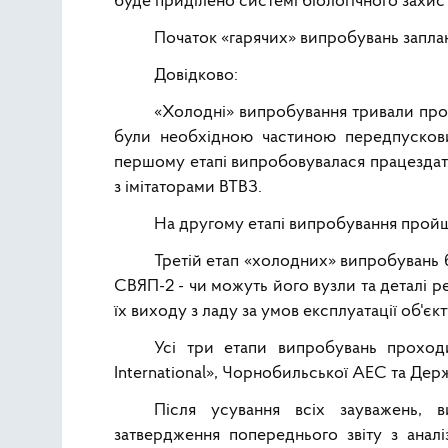
буде приділено системі біологічного захист
Початок «гарячих» випробувань заплан
Довідково:
«Холодні» випробування тривали прот
були необхідною частиною передпускови
першому етапі випробовувалася працездатн
з імітаторами ВТВЗ.
На другому етапі випробування пройш
Третій етап «холодних» випробувань 
СВЯП-2 - чи можуть його вузли та деталі р
їх виходу з ладу за умов експлуатації об'єкт
Усі три етапи випробувань проходи
International», Чорнобильської АЕС та Дер
Після усування всіх зауважень, 
затвердження попереднього звіту з аналі