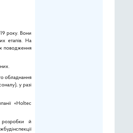
19 року. Вони
х етапів. На
їх поводження
них.
го обладнання
оналу), у разі
панії «Holtec
, розробки й
жбудінспекції