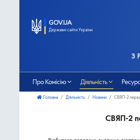
GOV.UA
Державні сайти України
з 
Про Комісію
Діяльність
Ресур
Головна
Діяльність
Новини
СВЯП-2 пере
СВЯП-2 п