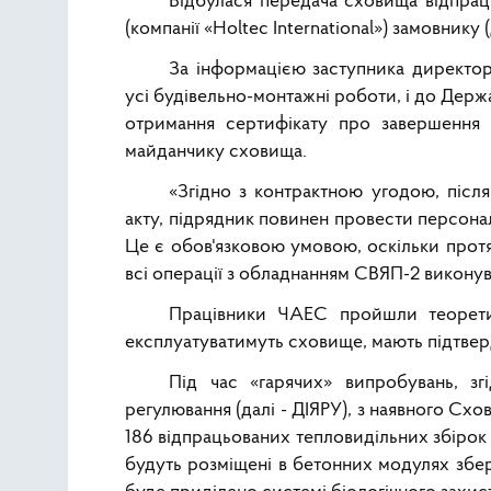
Відбулася передача сховища відпраць
(компанії «Holtec International») замовник
За інформацією заступника директор
усі будівельно-монтажні роботи, і до Держа
отримання сертифікату про завершення 
майданчику сховища.
«Згідно з контрактною угодою, після
акту, підрядник повинен провести персон
Це є обов'язковою умовою, оскільки протя
всі операції з обладнанням СВЯП-2 виконува
Працівники ЧАЕС пройшли теоретич
експлуатуватимуть сховище, мають підтвердит
Під час «гарячих» випробувань, з
регулювання (далі - ДІЯРУ), з наявного С
186 відпрацьованих тепловидільних збірок 
будуть розміщені в бетонних модулях збе