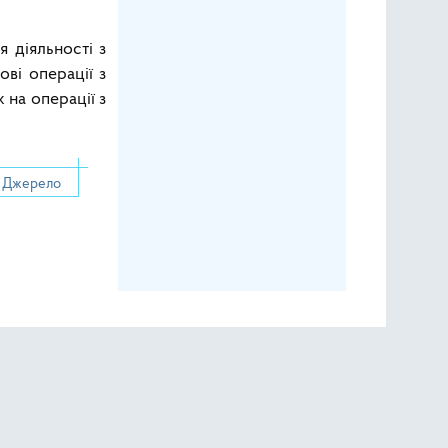
 діяльності з
ві операції з
на операції з
Джерело
о скидання тиску