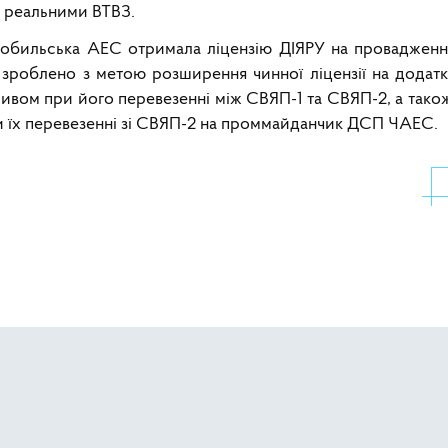
з реальними ВТВЗ.
нобильська АЕС отримала ліцензію ДІЯРУ на провадження
 зроблено з метою розширення чинної ліцензії на додатко
вом при його перевезенні між СВЯП-1 та СВЯП-2, а також 
и їх перевезенні зі СВЯП-2 на проммайданчик ДСП ЧАЕС.
диться інспекція Міжнародного агентства з атомної енергії
РАЕС продовжуються роботи з впровадження системи примусовог