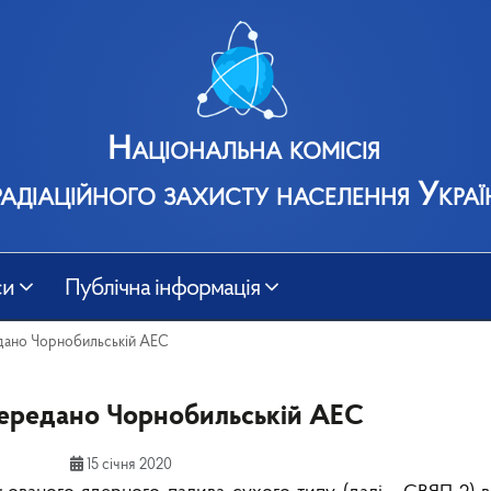
Національна комісія
радіаційного захисту населення Украї
си
Публічна інформація
дано Чорнобильській АЕС
ередано Чорнобильській АЕС
15 січня 2020