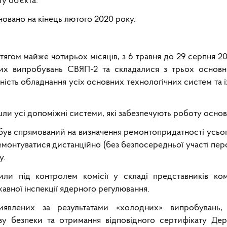
у об'єкта.
овано на кінець лютого 2020 року.
ягом майже чотирьох місяців, з 6 травня до 29 серпня 20
х випробувань СВЯП-2 та складалися з трьох основни
ість обладнання усіх основних технологічних систем та 
ли усі допоміжні системи, які забезпечують роботу основ
був спрямований на визначення ремонтопридатності усьо
емонтуватися дистанційно (без безпосередньої участі перс
у.
ли під контролем комісії у складі представників ком
жавної інспекції ядерного регулювання.
виявлених за результатами «холодних» випробувань
зу безпеки та отримання відповідного сертифікату Дер