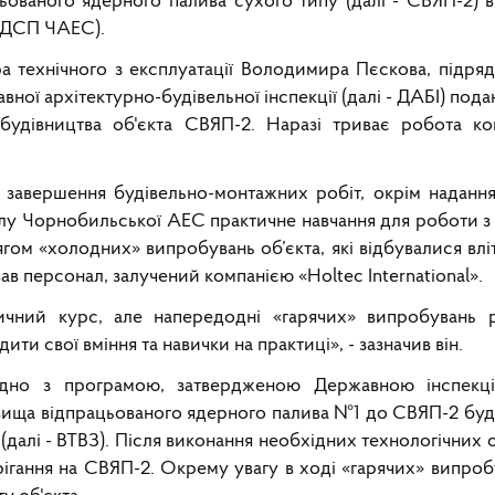
ованого ядерного палива сухого типу (далі - СВЯП-2) в
у (ДСП ЧАЕС).
а технічного з експлуатації Володимира Пєскова, підря
вної архітектурно-будівельної інспекції (далі - ДАБІ) под
будівництва об'єкта СВЯП-2. Наразі триває робота ко
 завершення будівельно-монтажних робіт, окрім надання
алу Чорнобильської АЕС практичне навчання для роботи з
гом «холодних» випробувань об’єкта, які відбувалися влі
в персонал, залучений компанією «Holtec International».
ний курс, але напередодні «гарячих» випробувань ро
и свої вміння та навички на практиці», - зазначив він.
гідно з програмою, затвердженою Державною інспекц
ховища відпрацьованого ядерного палива №1 до СВЯП-2 бу
(далі - ВТВЗ). Після виконання необхідних технологічних
рігання на СВЯП-2. Окрему увагу в ході «гарячих» випро