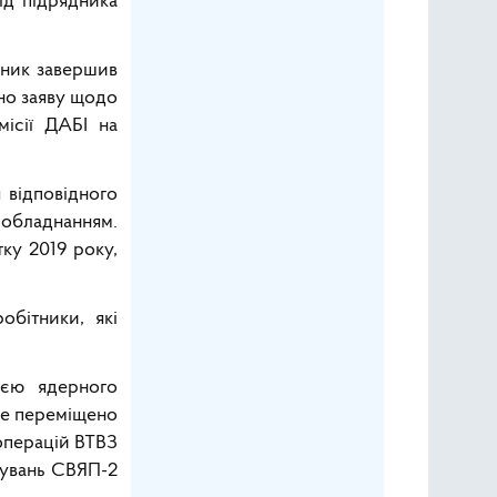
ід підрядника
дник завершив
ано заяву щодо
місії ДАБІ на
 відповідного
 обладнанням.
тку 2019 року,
бітники, які
ією ядерного
де переміщено
 операцій ВТВЗ
бувань СВЯП-2