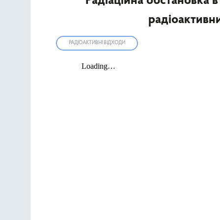
Радіаційна обстановка в
радіоактивни
РАДІОАКТИВНІ ВІДХОДИ