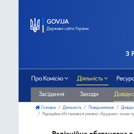
GOV.UA
Державні сайти України
з 
Про Комісію
Діяльність
Ресур
Засідання
Заходи
Довідко
Головна
Діяльність
Повідомлення
Довідк
Радіаційна обстановка в умовно «брудних» зонах пу