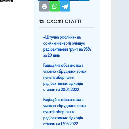
ання
СХОЖІ СТАТТІ
«Штучна рослина» на
сонячній енергії очищує
радіоактивний ґрунт на 95%
за 20 днів
Радіаційна обстановка в
умовно «брудних» зонах
пунктів зберігання
радіоактивних відходів
станом на 20.04.2022
Радіаційна обстановка в
умовно «брудних» зонах
пунктів зберігання
радіоактивних відходів
станом на 17.05.2022