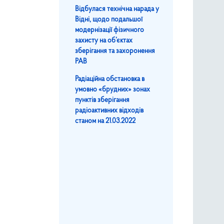
Відбулася технічна нарада у
Відні, щодо подальшої
модернізації фізичного
захисту на об’єктах
зберігання та захоронення
РАВ
Радіаційна обстановка в
умовно «брудних» зонах
пунктів зберігання
радіоактивних відходів
станом на 21.03.2022
ня в період з 11 по 18 березня 2022 року
діоактивних відходів станом на 19.03.2022