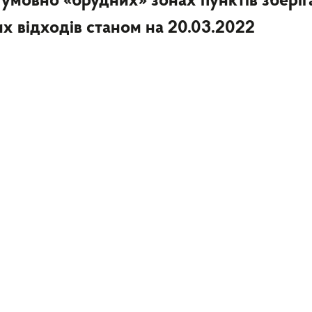
 умовно «брудних» зонах пунктів зберіг
х відходів станом на 20.03.2022