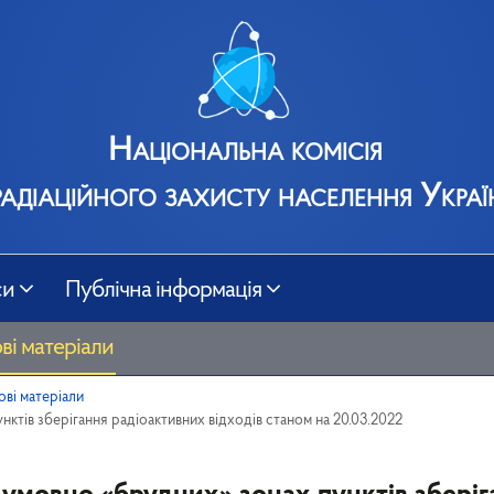
Національна комісія
радіаційного захисту населення Украї
си
Публічна інформація
ві матеріали
ові матеріали
нктів зберігання радіоактивних відходів станом на 20.03.2022