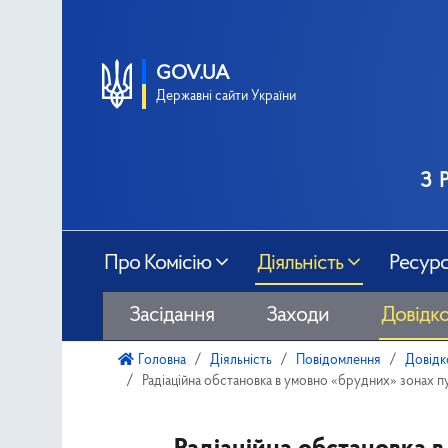
GOV.UA
Державні сайти України
з 
Про Комісію
Діяльність
Ресур
Засідання
Заходи
Довідко
Головна
Діяльність
Повідомлення
Довідк
Радіаційна обстановка в умовно «брудних» зонах пу