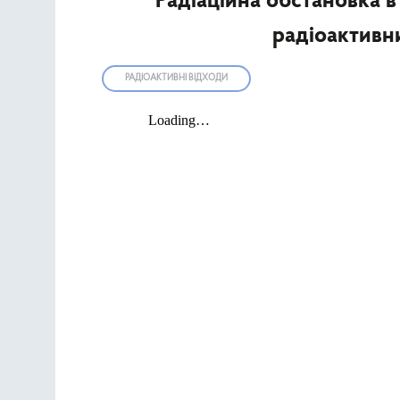
Радіаційна обстановка в
радіоактивни
РАДІОАКТИВНІ ВІДХОДИ