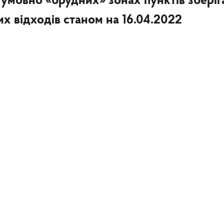
 умовно «брудних» зонах пунктів зберіг
х відходів станом на 16.04.2022