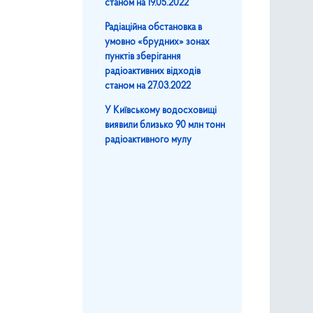
станом на 19.05.2022
Радіаційна обстановка в
умовно «брудних» зонах
пунктів зберігання
радіоактивних відходів
станом на 27.03.2022
У Київському водосховищі
виявили близько 90 млн тонн
радіоактивного мулу
в станом на 17.04.2022
діоактивних відходів станом на 15.04.2022