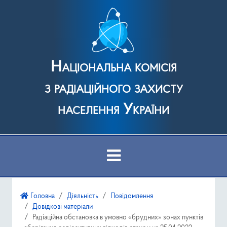
Національна комісія
з радіаційного захисту
населення України
Про Комісію
Головна
Діяльність
Повідомлення
Довідкові матеріали
Діяльність
Радіаційна обстановка в умовно «брудних» зонах пунктів