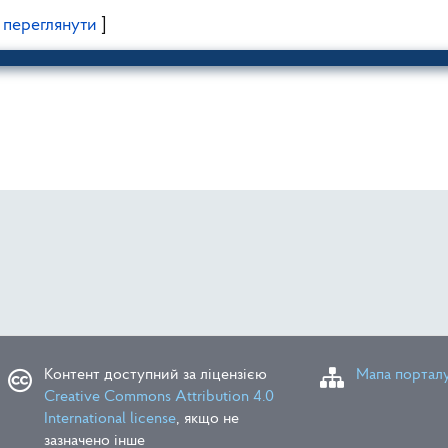
[
переглянути
]
зоні спостереження ЗАЕС станом на 16.01.2020
ційна обстановка у зоні спостереження ЗАЕС станом на 15.01.202
Контент доступний за ліцензією
Мапа портал
Creative Commons Attribution 4.0
International license
, якщо не
зазначено інше