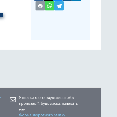
0
у
Якщо ви маєте зауваження або
пропозиції, будь ласка, напишіть
нам:
Форма зворотного зв'язку