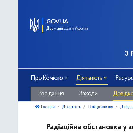
GOV.UA
Державні сайти України
з 
Про Комісію
Діяльність
Ресур
Засідання
Заходи
Довідко
Головна
Діяльність
Повідомлення
Довідк
Радіаційна обстановка у 