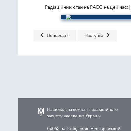
Радіаційний стан на РАЕС на цей час: 
Попередня стаття: Радіаційна обстановка у 
Наступна стаття: Радіа
Попередня
Наступна
Національна комісія з радіаційного
захисту населення України
04053, м. Київ, пров. Несторівський,