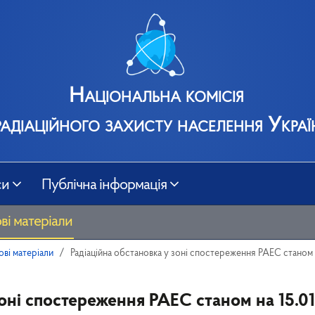
Національна комісія
радіаційного захисту населення Украї
си
Публічна інформація
ві матеріали
ові матеріали
Радіаційна обстановка у зоні спостереження РАЕС станом н
зоні спостереження РАЕС станом на 15.0