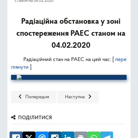
станом на 04.02.2020
Ресурси
Радіаційна обстановка у зоні
Публічна інформація
спостереження РАЕС станом на
Type 2 or mor
Пошук
04.02.2020
Радіаційний стан на РАЕС на цей час: [
пере
глянути
]
Попередня стаття: Радіаційна обстановка у зоні спост
Наступна стаття: Радіаційна обст
Попередня
Наступна
ПОДІЛИТИСЯ