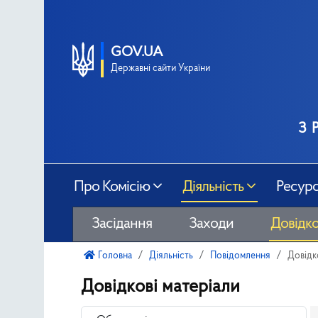
GOV.UA
Державні сайти України
з 
Про Комісію
Діяльність
Ресур
Засідання
Заходи
Довідко
Головна
Діяльність
Повідомлення
Довідк
Довідкові матеріали
- Обрати місяць -