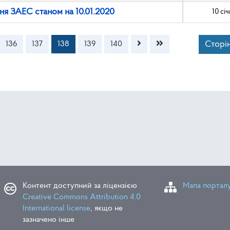
ня ЗАЕС станом на 10.01.2020
10 сі
Сторін
136
137
138
139
140
Контент доступний за ліцензією
Мапа портал
Creative Commons Attribution 4.0
International license
, якщо не
зазначено інше