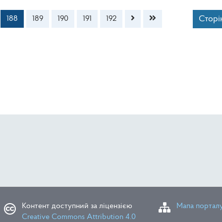
Сторін
188
189
190
191
192
Контент доступний за ліцензією
Мапа портал
Creative Commons Attribution 4.0