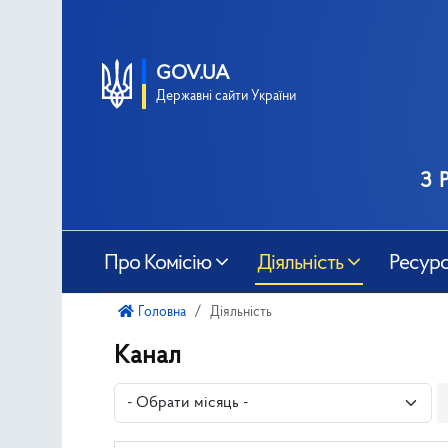
GOV.UA
Державні сайти України
з 
Про Комісію
Діяльність
Ресур
Головна
Діяльність
Канал
- Обрати місяць -