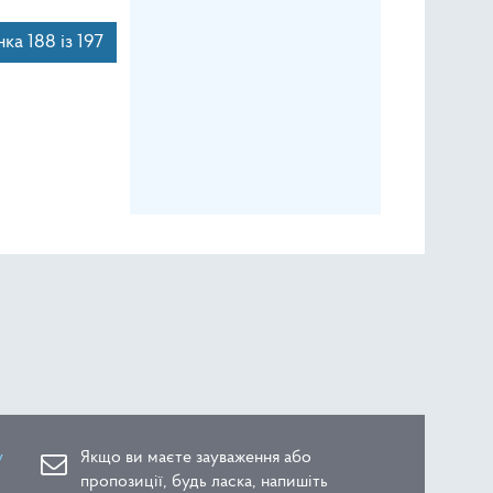
ка 188 із 197
у
Якщо ви маєте зауваження або
пропозиції, будь ласка, напишіть