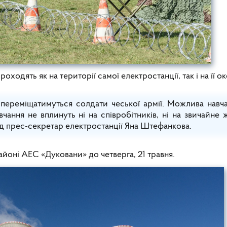
роходять як на території самої електростанції, так і на її о
 переміщатимуться солдати чеської армії. Можлива навч
чання не вплинуть ні на співробітників, ні на звичайне 
ід прес-секретар електростанції Яна Штефанкова.
айоні АЕС «Дуковани» до четверга, 21 травня.