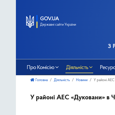
GOV.UA
Державні сайти України
з 
Про Комісію
Діяльність
Ресур
Головна
Діяльність
Новини
У районі АЕС
У районі АЕС «Дуковани» в Че