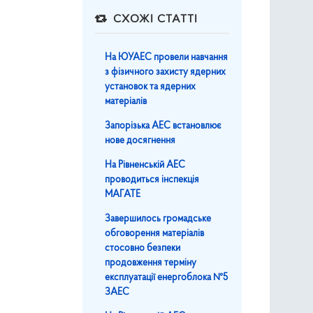
СХОЖІ СТАТТІ
На ЮУАЕС провели навчання
з фізичного захисту ядерних
установок та ядерних
матеріалів
Запорізька АЕС встановлює
нове досягнення
На Рівненській АЕС
проводиться інспекція
МАГАТЕ
Завершилось громадське
обговорення матеріалів
стосовно безпеки
продовження терміну
експлуатації енергоблока №5
ЗАЕС