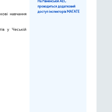
На Рівненській АЕС
проводиться додатковий
доступ інспекторів МАГАТЕ
кові навчання
тів у Чеській