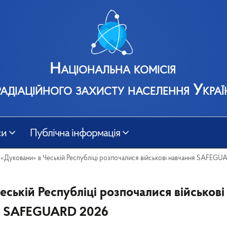
Національна комісія
радіаційного захисту населення Украї
си
Публічна інформація
 «Дуковани» в Чеській Республіці розпочалися військові навчання SAFEGU
ській Республіці розпочалися військові
SAFEGUARD 2026