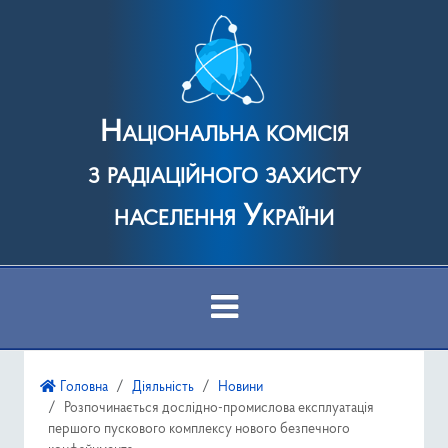
Національна комісія
з радіаційного захисту
населення України
Про Комісію
Головна
Діяльність
Новини
Розпочинається дослідно-промислова експлуатація
Діяльність
першого пускового комплексу нового безпечного