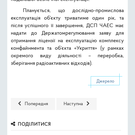
Планується, що дослідно-промислова
експлуатація об’єкту триватиме один рік, та
після успішного її завершення, ДСП ЧАЕС має
надати до Держатомрегулювання заяву для
отримання ліцензії на експлуатацію комплексу
конфайнмента та об’єкта «Укриття» (у рамках
окремого виду діяльності – переробка,
зберігання радіоактивних відходів).
Джерело
Попередня стаття: Восени відбудеться презентація моб
Наступна стаття: Працівники спец
Попередня
Наступна
ПОДІЛИТИСЯ