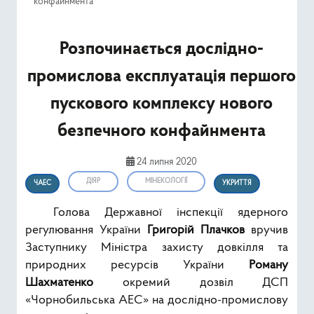
конфайнмента
Ресурси
Розпочинається дослідно-
Публічна інформація
промислова експлуатація першого
Type 2 or mor
Пошук
пускового комплексу нового
безпечного конфайнмента
24 липня 2020
ДІЯР
МІНЕКОЛОГІЇ
ЧАЕС
УКРИТТЯ
Голова Державної інспекції ядерного
регулювання України
Григорій Плачков
вручив
Заступнику Міністра захисту довкілля та
природних ресурсів України
Роману
Шахматенко
окремий дозвіл ДСП
«Чорнобильська АЕС» на дослідно-промислову