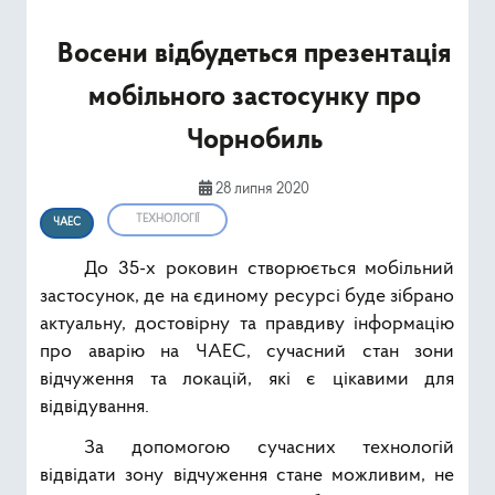
Ресурси
Восени відбудеться презентація
Публічна інформація
мобільного застосунку про
Type 2 or mor
Чорнобиль
Пошук
28 липня 2020
ТЕХНОЛОГІЇ
ЧАЕС
До 35-x роковин створюється мобільний
застосунок, де на єдиному ресурсі буде зібрано
актуальну, достовірну та правдиву інформацію
про аварію на ЧАЕС, сучасний стан зони
відчуження та локацій, які є цікавими для
відвідування.
За допомогою сучасних технологій
відвідати зону відчуження стане можливим, не