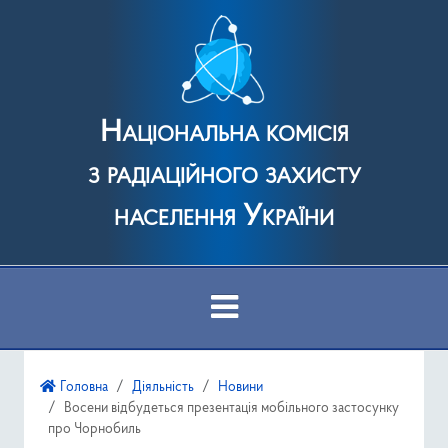
Національна комісія
з радіаційного захисту
населення України
Про Комісію
Головна
Діяльність
Новини
Восени відбудеться презентація мобільного застосунку
Діяльність
про Чорнобиль