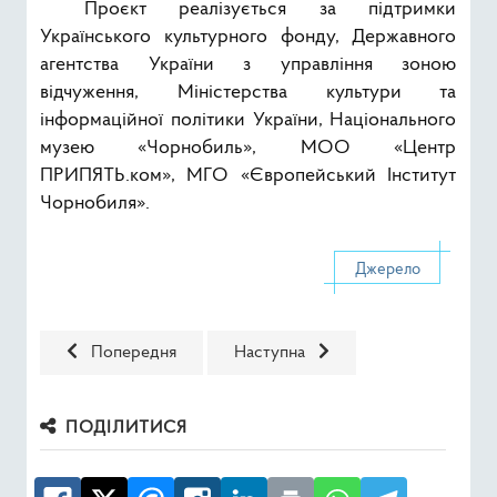
Проєкт реалізується за підтримки
Українського культурного фонду, Державного
агентства України з управління зоною
відчуження, Міністерства культури та
інформаційної політики України, Національного
музею «Чорнобиль», МОО «Центр
ПРИПЯТЬ.ком», МГО «Європейський Інститут
Чорнобиля».
Джерело
Попередня стаття: ЧАЕС та ЦППРВ продовжують співпр
Наступна стаття: Розпочинається
Попередня
Наступна
ПОДІЛИТИСЯ