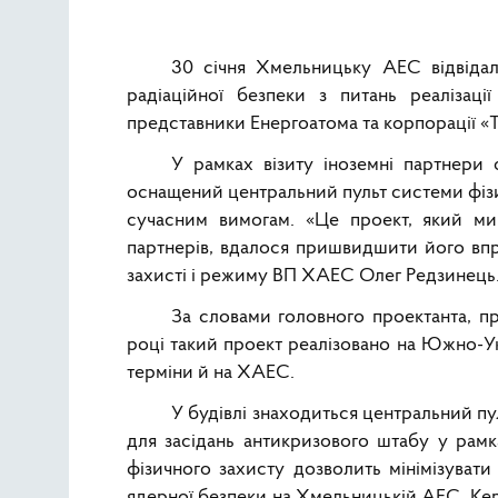
30 січня Хмельницьку АЕС відвідал
радіаційної безпеки з питань реалізац
представники Енергоатома та корпорації «
У рамках візиту іноземні партнери 
оснащений центральний пульт системи фізич
сучасним вимогам. «Це проект, який ми 
партнерів, вдалося пришвидшити його впр
захисті і режиму ВП ХАЕС Олег Редзинець
За словами головного проектанта, 
році такий проект реалізовано на Южно-Ук
терміни й на ХАЕС.
У будівлі знаходиться центральний пу
для засідань антикризового штабу у рам
фізичного захисту дозволить мінімізуват
ядерної безпеки на Хмельницькій АЕС. Кер