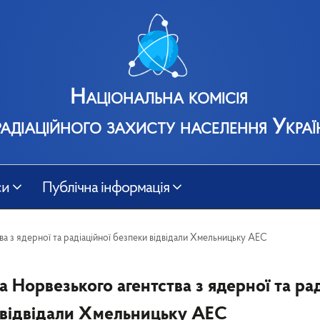
Національна комісія
радіаційного захисту населення Украї
си
Публічна інформація
 з ядерної та радіаційної безпеки відвідали Хмельницьку АЕС
Норвезького агентства з ядерної та рад
 відвідали Хмельницьку АЕС