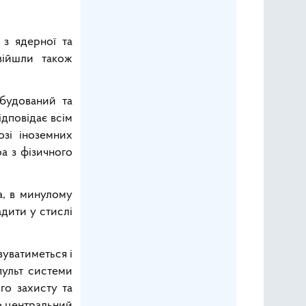
з ядерної та
увійшли також
збудований та
ідповідає всім
озі іноземних
а з фізичного
а, в минулому
дити у стислі
вуватиметься і
пульт системи
го захисту та
о центральний