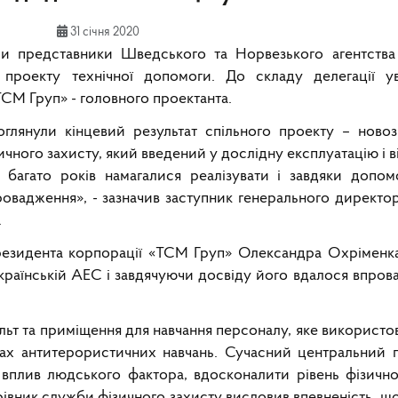
31 січня 2020
и представники Шведського та Норвезького агентства 
ії проекту технічної допомоги. До складу делегації 
ТСМ Груп» - головного проектанта.
оглянули кінцевий результат спільного проекту – ново
ного захисту, який введений у дослідну експлуатацію і в
багато років намагалися реалізувати і завдяки допом
овадження», - зазначив заступник генерального директор
.
президента корпорації «ТСМ Груп» Олександра Охріменк
раїнській АЕС і завдячуючи досвіду його вдалося впрова
льт та приміщення для навчання персоналу, яке використо
ках антитерористичних навчань. Сучасний центральний 
и вплив людського фактора, вдосконалити рівень фізично
івник служби фізичного захисту висловив впевненість, щ