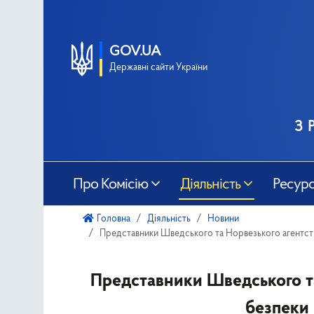
GOV.UA
Державні сайти України
з 
Про Комісію
Діяльність
Ресур
Головна
Діяльність
Новини
Представники Шведського та Норвезького агентства
Представники Шведського та 
безпеки