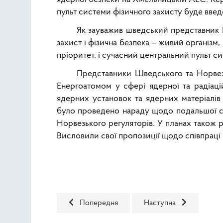
пульт системи фізичного захисту буде вве
Як зауважив шведський представник Р
захист і фізична безпека – живий організ
пріоритет, і сучасний центральний пульт с
Представники Шведського та Норвезь
Енергоатомом у сфері ядерної та радіаці
ядерних установок та ядерних матеріалі
було проведено нараду щодо подальшої спі
Норвезького регуляторів. У планах також 
Висловили свої пропозиції щодо співпраці 
Попередня стаття: 4-6 лютого 2020 року н
Наступна стаття: В Ін
Попередня
Наступна