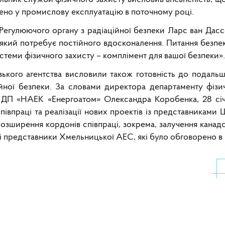
дено у промислову експлуатацію в поточному році.
егулюючого органу з радіаційної безпеки Ларс ван Дасс
м, який потребує постійного вдосконалення. Питання безп
истеми фізичного захисту – комплімент для вашої безпеки».
кого агентства висловили також готовність до подальшо
йної безпеки. За словами директора департаменту фізи
в ДП «НАЕК «Енергоатом» Олександра Коробенка, 28 січ
впраці та реалізації нових проектів із представниками 
розширення кордонів співпраці, зокрема, залучення канад
і представники Хмельницької АЕС, які було обговорено в 
а СВЯП 2 Чорнобильської АЕС проводиться інспекція МАГАТЕ
ституті ядерних досліджень НАН України проводиться неоголош