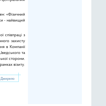
ен: «Фізичний
еки - найвищий
ї співпраці з
чного захисту
ня в Компанії
Шведського та
ської сторони.
рамках візиту.
Джерело
ена інспекція МАГАТЕ