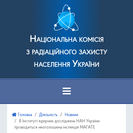
Національна комісія
з радіаційного захисту
населення України
Про Комісію
Головна
Діяльність
Новини
В Інституті ядерних досліджень НАН України
Діяльність
проводиться неоголошена інспекція МАГАТЕ