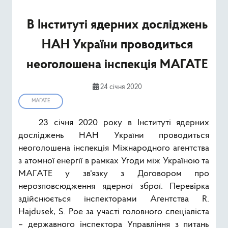
Ресурси
В Інституті ядерних досліджень
Публічна інформація
НАН України проводиться
Type 2 or mor
неоголошена інспекція МАГАТЕ
Пошук
24 січня 2020
МАГАТЕ
23 січня 2020 року в Інституті ядерних
досліджень НАН України проводиться
неоголошена інспекція Міжнародного агентства
з атомної енергії в рамках Угоди між Україною та
МАГАТЕ у зв'язку з Договором про
нерозповсюдження ядерної зброї. Перевірка
здійснюється інспекторами Агентства R.
Hajdusek, S. Poe за участі головного спеціаліста
– державного інспектора Управління з питань