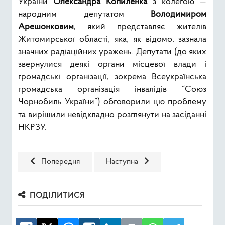
України
Олександра Копиленка
з колегою —
народним депутатом
Володимиром
Арешонковим
, який представляє жителів
Житомирської області, яка, як відомо, зазнала
значних радіаційних уражень. Депутати (до яких
звернулися деякі органи місцевої влади і
громадські організації, зокрема Всеукраїнська
громадська організація інвалідів “Союз
Чорнобиль України”) обговорили цю проблему
та вирішили невідкладно розглянути на засіданні
НКРЗУ.
Попередня стаття: НКРЗУ щиро вітає з Днем Незалежнос
Наступна стаття: Голова НКРЗУ т
Попередня
Наступна
ПОДІЛИТИСЯ