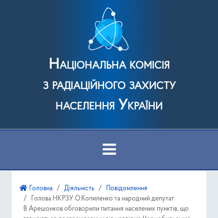
Національна комісія
з радіаційного захисту
населення України
Про Комісію
Головна
Діяльність
Повідомлення
Голова НКРЗУ О.Копиленко та народний депутат
Діяльність
В.Арешонков обговорили питання населених пунктів, що