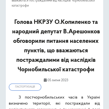
вважаються постраждалими від наслідків Чорнобильської
Ресурси
катастрофи
Публічна інформація
Голова НКРЗУ О.Копиленко та
Type 2 or mor
народний депутат В.Арешонков
Пошук
обговорили питання населених
пунктів, що вважаються
постраждалими від наслідків
Чорнобильської катастрофи
05 липня 2023
ПАСПОРТИЗАЦІЯ
З постчорнобильських часів в Україні
визначено території, які постраждали від