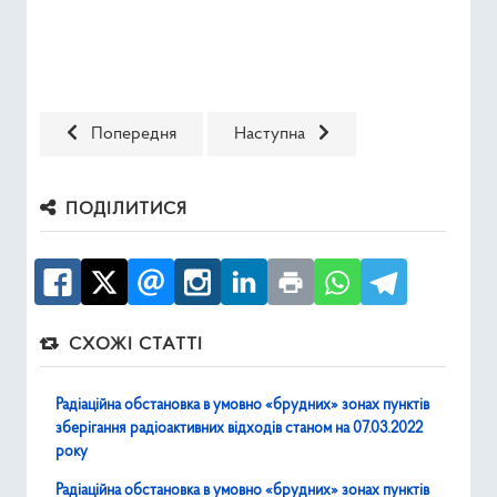
Попередня стаття: Радіаційна обстановка в умовно «бруд
Наступна стаття: Радіаційна обста
Попередня
Наступна
ПОДІЛИТИСЯ
СХОЖІ СТАТТІ
Радіаційна обстановка в умовно «брудних» зонах пунктів
зберігання радіоактивних відходів станом на 07.03.2022
року
Радіаційна обстановка в умовно «брудних» зонах пунктів