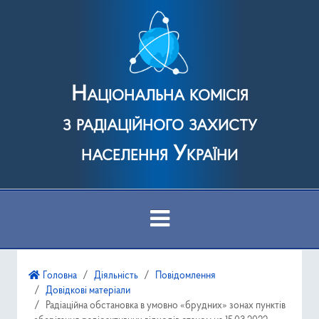
Національна комісія
з радіаційного захисту
населення України
Про Комісію
Головна
Діяльність
Повідомлення
Довідкові матеріали
Діяльність
Радіаційна обстановка в умовно «брудних» зонах пунктів