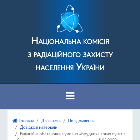
Національна комісія
з радіаційного захисту
населення України
Про Комісію
Головна
Діяльність
Повідомлення
Довідкові матеріали
Діяльність
Радіаційна обстановка в умовно «брудних» зонах пунктів