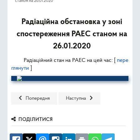
станом на 26.01.2020
Ресурси
Радіаційна обстановка у зоні
Публічна інформація
спостереження РАЕС станом на
Type 2 or mor
Пошук
26.01.2020
Радіаційний стан на РАЕС на цей час: [
пере
глянути
]
Попередня стаття: Радіаційна обстановка у зоні спосте
Наступна стаття: Радіаційна обст
Попередня
Наступна
ПОДІЛИТИСЯ