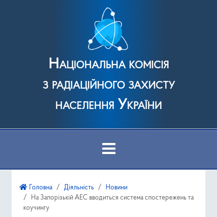
Національна комісія
з радіаційного захисту
населення України
Про Комісію
Головна
Діяльність
Новини
На Запорізькій АЕС вводиться система спостережень та
Діяльність
коучингу