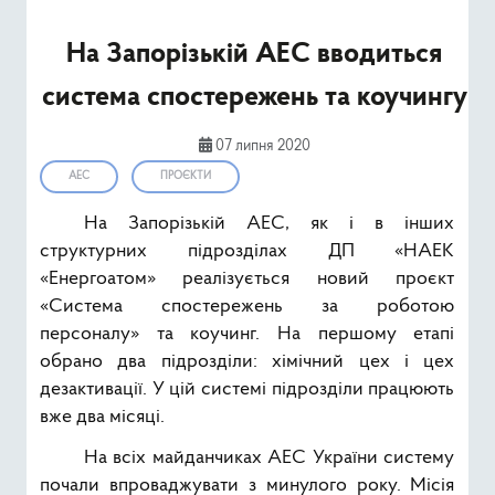
Ресурси
На Запорізькій АЕС вводиться
Публічна інформація
система спостережень та коучингу
Type 2 or mor
Пошук
07 липня 2020
АЕС
ПРОЄКТИ
На Запорізькій АЕС, як і в інших
структурних підрозділах ДП «НАЕК
«Енергоатом» реалізується новий проєкт
«Система спостережень за роботою
персоналу» та коучинг. На першому етапі
обрано два підрозділи: хімічний цех і цех
дезактивації. У цій системі підрозділи працюють
вже два місяці.
На всіх майданчиках АЕС України систему
почали впроваджувати з минулого року. Місія