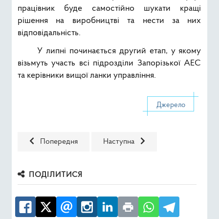
працівник буде самостійно шукати кращі
рішення на виробництві та нести за них
відповідальність.
У липні починається другий етап, у якому
візьмуть участь всі підрозділи Запорізької АЕС
та керівники вищої ланки управління.
Джерело
Попередня стаття: На Запорізькій АЕС вводиться систе
Наступна стаття: Франція повніст
Попередня
Наступна
ПОДІЛИТИСЯ