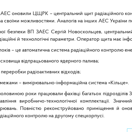
ї АЕС оновили ЦЩРК – центральний щит радіаційного ко
й за своїми можливостями. Аналогів на інших АЕС України п
йної безпеки ВП ЗАЕС Сергій Новоскольцев, центральни
діаційні й технологічні параметри. Оператор щита має інф
локів – це автоматична система радіаційного контролю ен
о сховища відпрацьованого ядерного палива;
 переробки радіоактивних відходів;
а її межами – вимірювально-інформаційна система «Кільце».
ловиною роки працювали фахівці багатьох підрозділів 
авління виробничо-технологічної комплектації. Значни
ірювань. Повністю реконструйовано приміщення й онов
адіаційного контролю на другому спецкорпусі.