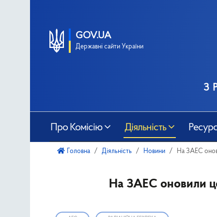
GOV.UA
Державні сайти України
з 
Про Комісію
Діяльність
Ресур
Головна
Діяльність
Новини
На ЗАЕС онов
На ЗАЕС оновили ц