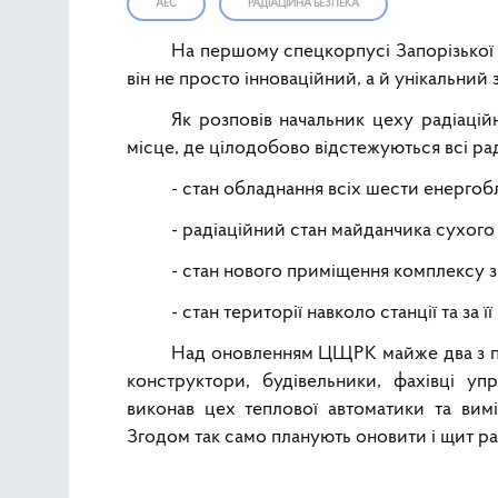
АЕС
РАДІАЦІЙНА БЕЗПЕКА
На першому спецкорпусі Запорізько
він не просто інноваційний, а й унікальни
Як розповів начальник цеху радіаці
місце, де цілодобово відстежуються всі ра
- стан обладнання всіх шести енергоб
- радіаційний стан майданчика сухог
- стан нового приміщення комплексу з
- стан території навколо станції та з
Над оновленням ЦЩРК майже два з по
конструктори, будівельники, фахівці упр
виконав цех теплової автоматики та вим
Згодом так само планують оновити і щит р