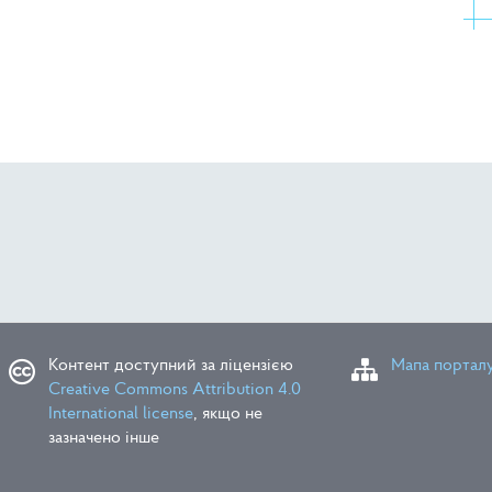
вся публічний звіт т.в.о. Голови ДАЗВ
ентували бренд зони відчуження до 2064 року
Контент доступний за ліцензією
Мапа портал
Creative Commons Attribution 4.0
International license
, якщо не
зазначено інше