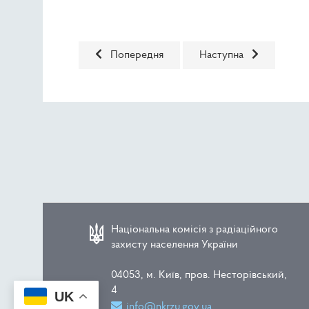
Попередня стаття: 25 лютого 2021 року відбу
Наступна стаття: През
Попередня
Наступна
Національна комісія з радіаційного
захисту населення України
04053, м. Київ, пров. Несторівський,
4
UK
info@nkrzu.gov.ua