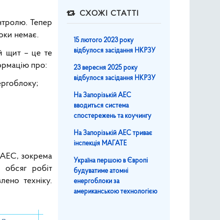
СХОЖІ СТАТТІ
нтролю. Тепер
оки немає.
15 лютого 2023 року
відбулося засідання НКРЗУ
й щит – це те
ормацію про:
23 вересня 2025 року
відбулося засідання НКРЗУ
ергоблоку;
На Запорізькій АЕС
вводиться система
спостережень та коучингу
На Запорізькій АЕС триває
інспекція МАГАТЕ
ЗАЕС, зокрема
Україна першою в Європі
й обсяг робіт
будуватиме атомні
лено техніку.
енергоблоки за
американською технологією