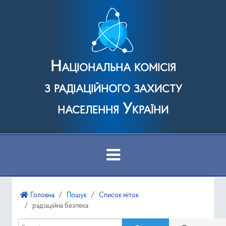
Національна комісія
з радіаційного захисту
населення України
Про Комісію
Головна
Пошук
Список міток
радіаційна безпека
Діяльність
Введіть частину назви