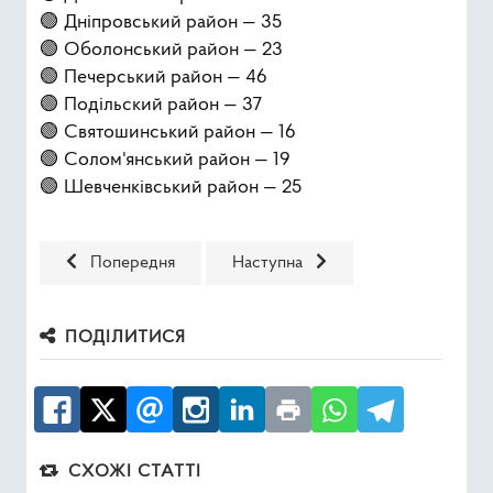
🟢 Дніпровський район — 35
🟢 Оболонський район — 23
🟢 Печерський район — 46
🟢 Подільский район — 37
🟢 Святошинський район — 16
🟢 Солом'янський район — 19
🟢 Шевченківський район — 25
Попередня стаття: Радіаційний фон в Запорізькій област
Наступна стаття: Якість повітря у м
Попередня
Наступна
ПОДІЛИТИСЯ
СХОЖІ СТАТТІ