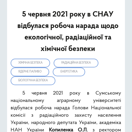
Ресурси
5 червня 2021 року в СНАУ
Публічна інформація
відбулася робоча нарада щодо
Type 2 or mor
екологічної, радіаційної та
Пошук
хімічної безпеки
ХІМІЧНА БЕЗПЕКА
РАДІАЦІЙНА БЕЗПЕКА
ЯДЕРНЕ ПАЛИВО
ЕНЕРГЕТИКА
БІОЛОГІЧНА БЕЗПЕКА
5 червня 2021 року в Сумському
національному аграрному університеті
відбулася робоча нарада Голови Національної
комісії з радіаційного захисту населення
України, народного депутата України, академіка
НАН України
Копиленка О.Л.
з ректором