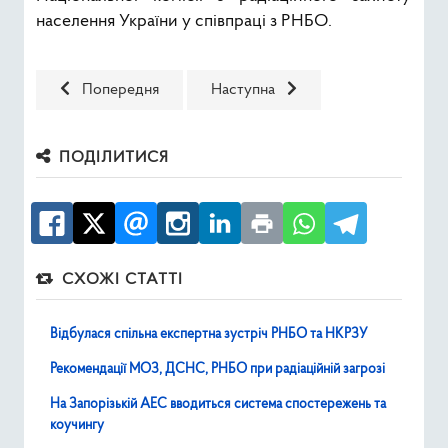
населення України у співпраці з РНБО.
Попередня стаття: 8 грудня 2021 відбулося засідання К
Наступна стаття: НКРЗУ розглянул
Попередня
Наступна
ПОДІЛИТИСЯ
СХОЖІ СТАТТІ
Відбулася спільна експертна зустріч РНБО та НКРЗУ
Рекомендації МОЗ, ДСНС, РНБО при радіаційній загрозі
На Запорізькій АЕС вводиться система спостережень та
коучингу