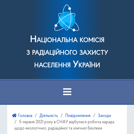
Національна комісія
з радіаційного захисту
населення України
Про Комісію
Головна
Діяльність
Повідомлення
Заходи
5 червня 2021 року в СНАУ відбулася робоча нарада
Діяльність
щодо екологічної, радіаційної та хімічної безпеки