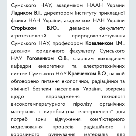
Сумського НАУ, академіком НААН України
Ладиком В.І.
, директором Інституту прикладної
фізики НАН України, академіком НАН України
Сторіжком В.Ю.
, деканом факультету
агротехнологій та природокористування
Сумського НАУ, професором
Коваленком І.М.
,
деканом юридичного факультету Сумського
НАУ
Роговенком О.В.
, старшим викладачем
кафедри енергетики та електротехнічних
систем Сумського НАУ
Кравченком В.О.
, на якій
обговорено питання екологічної, радіаційної та
хімічної безпеки населення України, зокрема
щодо впровадження технології
високотемпературного піролізу органічних
матеріалів і виробництва електроенергії для
потреб зони відчуження, комп’ютерного
моделювання процесів радіаційного і
корозійного руйнування матеріалів для