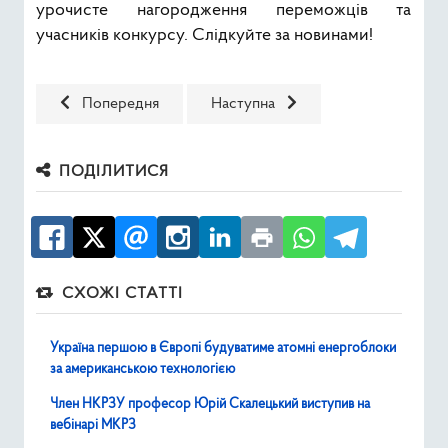
урочисте нагородження переможців та
учасників конкурсу. Слідкуйте за новинами!
Попередня стаття: Виставка творчих робіт талановит
Наступна стаття: Відбулася зустр
Попередня
Наступна
ПОДІЛИТИСЯ
СХОЖІ СТАТТІ
Україна першою в Європі будуватиме атомні енергоблоки
за американською технологією
Член НКРЗУ професор Юрій Скалецький виступив на
вебінарі МКРЗ