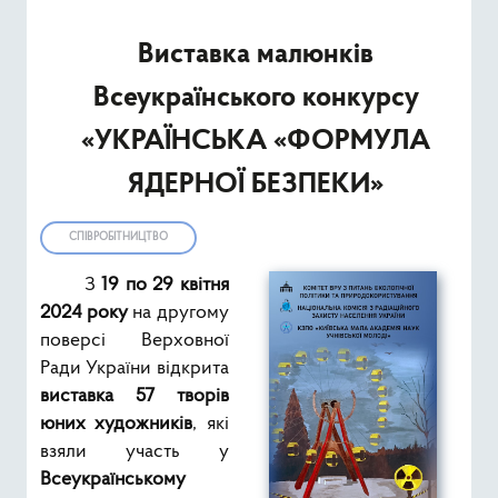
Ресурси
Виставка малюнків
Публічна інформація
Всеукраїнського конкурсу
Type 2 or mor
«УКРАЇНСЬКА «ФОРМУЛА
Пошук
ЯДЕРНОЇ БЕЗПЕКИ»
СПІВРОБІТНИЦТВО
З
19 по 29 квітня
2024 року
на другому
поверсі Верховної
Ради України відкрита
виставка 57 творів
юних художників
, які
взяли участь у
Всеукраїнському