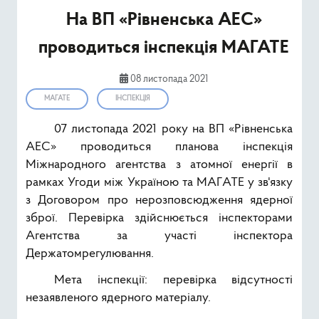
Ресурси
На ВП «Рівненська АЕС»
проводиться інспекція МАГАТЕ
Публічна інформація
08 листопада 2021
Type 2 or mor
Пошук
МАГАТЕ
ІНСПЕКЦІЯ
07 листопада 2021 року на ВП «Рівненська
АЕС» проводиться планова інспекція
Міжнародного агентства з атомної енергії в
рамках Угоди між Україною та МАГАТЕ у зв'язку
з Договором про нерозповсюдження ядерної
зброї. Перевірка здійснюється інспекторами
Агентства за участі інспектора
Держатомрегулювання.
Мета інспекції: перевірка відсутності
незаявленого ядерного матеріалу.