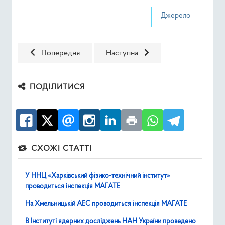
Джерело
Попередня стаття: Участь України у Міжнародній конфе
Наступна стаття: Підтримка функ
Попередня
Наступна
ПОДІЛИТИСЯ
СХОЖІ СТАТТІ
У ННЦ «Харківський фізико-технічний інститут»
проводиться інспекція МАГАТЕ
На Хмельницькій АЕС проводиться інспекція МАГАТЕ
В Інституті ядерних досліджень НАН України проведено