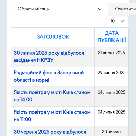
Ресурси
- Обрати місяць -
Очистити
Показувати
Публічна інформація
ДАТА
Type 2 or mor
ЗАГОЛОВОК
Пошук
ПУБЛІКАЦІЇ
30 липня 2025 року відбулося
31 липня 2025
засідання НКРЗУ
Радіаційний фон в Запорізькій
29 липня 2025
області в нормі
Якість повітря у місті Київ станом
04 липня 2025
на 14:00
Якість повітря у місті Київ станом
04 липня 2025
на 11:00
30 червня 2025 року відбулося
30 червня