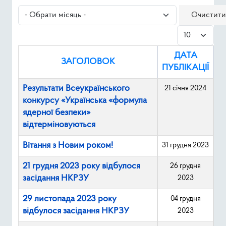
Ресурси
- Обрати місяць -
Очистити
Показувати
Публічна інформація
ДАТА
Type 2 or mor
ЗАГОЛОВОК
Пошук
ПУБЛІКАЦІЇ
Результати Всеукраїнського
21 січня 2024
конкурсу «Українська «формула
ядерної безпеки»
відтерміновуються
Вітання з Новим роком!
31 грудня 2023
21 грудня 2023 року відбулося
26 грудня
засідання НКРЗУ
2023
29 листопада 2023 року
04 грудня
відбулося засідання НКРЗУ
2023