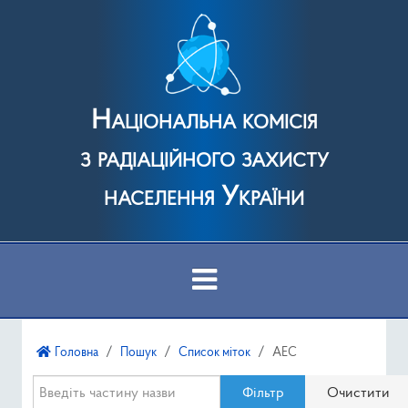
Національна комісія
з радіаційного захисту
населення України
Про Комісію
Головна
Пошук
Список міток
АЕС
Діяльність
Введіть частину назви
Фільтр
Очистити