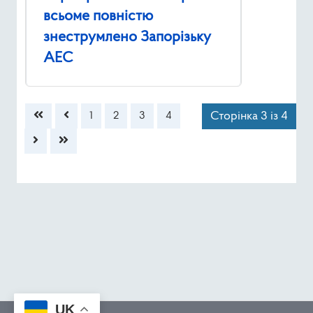
всьоме повністю
знеструмлено Запорізьку
АЕС
Сторінка 3 із 4
1
2
3
4
UK